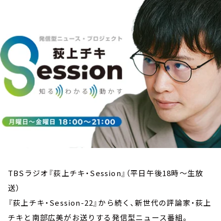
お知らせ
イベント・グッズ
YouTube
会社情報
TBSラジオ『荻上チキ・Session』（平日午後18時～生放
送）
『荻上チキ・Session-22』から続く、新世代の評論家・荻上
チキと南部広美がお送りする発信型ニュース番組。