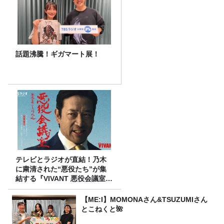
話題沸騰！ギガマート展！
テレビとラジオが直結！乃木
に粛清された“悪役たち”が集
結する『VIVANT 悪役会議室』
7/26(日)23時スタート！
【ME:I】MOMONAさん&TSUZUMIさん
とこねくと🌺