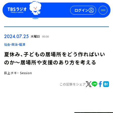
ログイン
マイページ
2024.07.25
木曜日
00:00
新規会員登録
ログイン
社会・政治・経済
夏休み、子どもの居場所をどう作ればいい
のか～居場所や支援のあり方を考える
荻上チキ・ Session
この記事をシェア
今日の番組表
週間番組表
トピックス
TBS Podcast