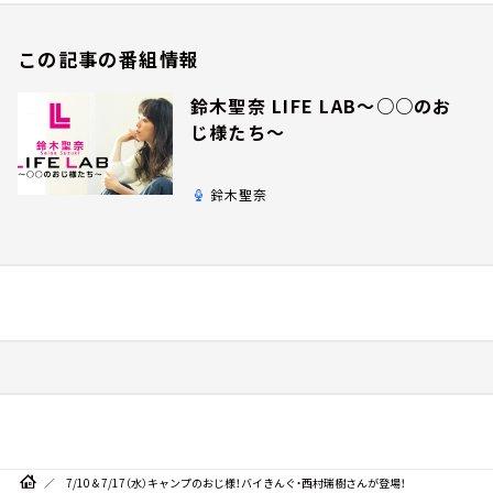
この記事の番組情報
鈴木聖奈 LIFE LAB～○○のお
じ様たち～
鈴木聖奈
7/10＆7/17（水）キャンプのおじ様！バイきんぐ・西村瑞樹さんが登場！