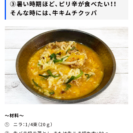
③暑い時期ほど、ピリ辛が食べたい！！
そんな時には、牛キムチクッパ
～材料～
① ニラ：1/4束（20ｇ）