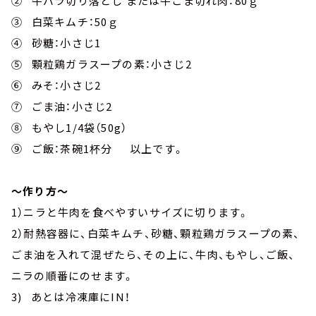
② 牛バラ切り落とし または牛こま切れ肉：80ｇ
③ 白菜キムチ：50ｇ
④ 砂糖：小さじ1
⑤ 顆粒鶏ガラスープの素：小さじ2
⑥ みそ：小さじ2
⑦ ごま油：小さじ2
⑧ もやし1/4袋（50g）
⑨ ご飯：茶碗1杯分 以上です。
～作り方～
1）ニラと牛肉を食べやすいサイズに切ります。
2）耐熱容器に、白菜キムチ、砂糖、顆粒鶏ガラスープの素、
ごま油を入れて混ぜたら、その上に、牛肉、もやし、ご飯、
ニラの順番にのせます。
3) あとは冷凍庫にIN！