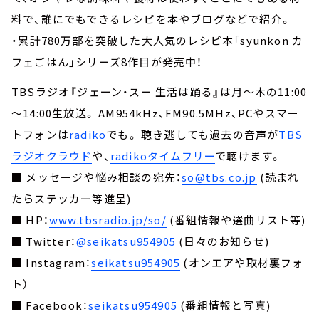
料で、誰にでもできるレシピを本やブログなどで紹介。
・累計780万部を突破した大人気のレシピ本「syunkon カ
フェごはん」シリーズ8作目が発売中！
TBSラジオ『ジェーン・スー 生活は踊る』は月～木の11:00
～14:00生放送。 AM954kHz、FM90.5MHz、PCやスマー
トフォンは
radiko
でも。 聴き逃しても過去の音声が
TBS
ラジオクラウド
や、
radikoタイムフリー
で聴けます。
■ メッセージや悩み相談の宛先：
so@tbs.co.jp
(読まれ
たらステッカー等進呈)
■ HP：
www.tbsradio.jp/so/
(番組情報や選曲リスト等)
■ Twitter：
@seikatsu954905
(日々のお知らせ)
■ Instagram：
seikatsu954905
(オンエアや取材裏フォ
ト）
■ Facebook：
seikatsu954905
(番組情報と写真)