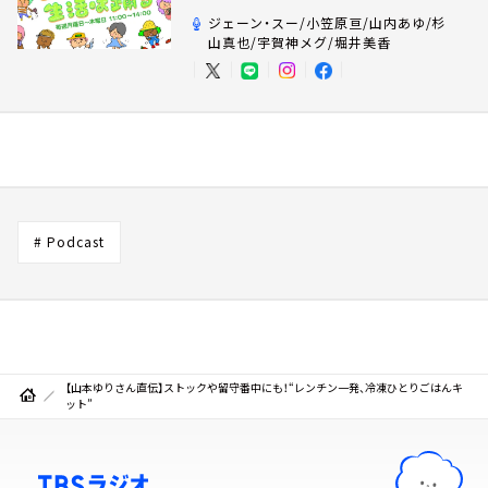
ジェーン・スー/小笠原亘/山内あゆ/杉
山真也/宇賀神メグ/堀井美香
# Podcast
【山本ゆりさん直伝】ストックや留守番中にも！“レンチン一発、冷凍ひとりごはんキ
ット”