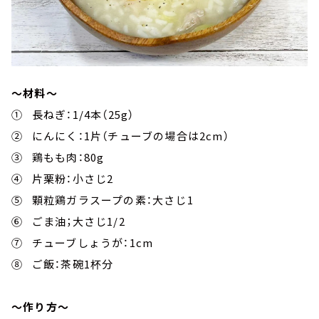
～材料～
① 長ねぎ：1/4本（25g）
② にんにく：1片（チューブの場合は2cm）
③ 鶏もも肉：80g
④ 片栗粉：小さじ2
⑤ 顆粒鶏ガラスープの素：大さじ1
⑥ ごま油；大さじ1/2
⑦ チューブしょうが：1cm
⑧ ご飯：茶碗1杯分
～作り方～