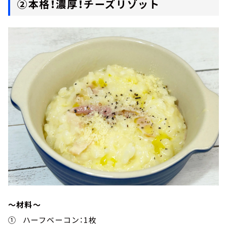
②本格！濃厚！チーズリゾット
～材料～
① ハーフベーコン：1枚