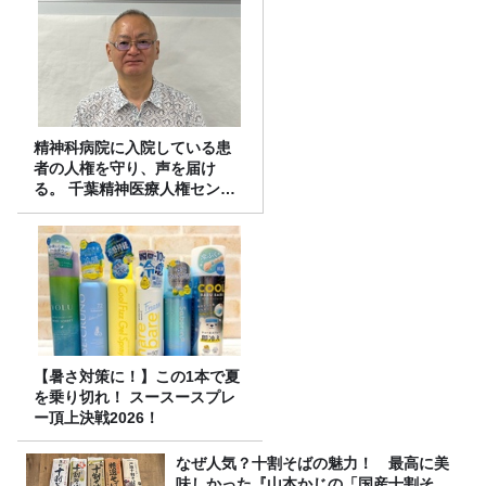
精神科病院に入院している患
者の人権を守り、声を届け
る。 千葉精神医療人権センタ
ーの取り組み
【暑さ対策に！】この1本で夏
を乗り切れ！ スースースプレ
ー頂上決戦2026！
なぜ人気？十割そばの魅力！ 最高に美
味しかった『山本かじの「国産十割そ