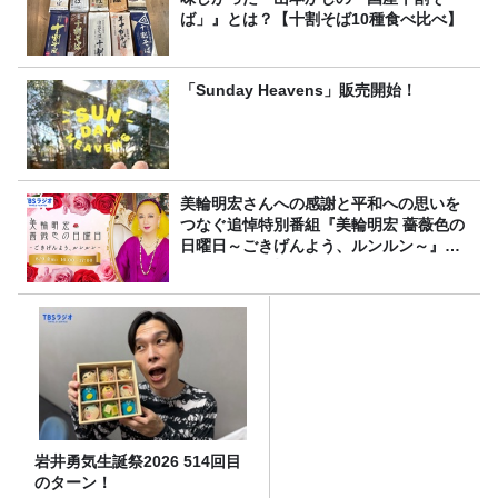
ば」』とは？【十割そば10種食べ比べ】
「Sunday Heavens」販売開始！
美輪明宏さんへの感謝と平和への思いを
つなぐ追悼特別番組『美輪明宏 薔薇色の
日曜日～ごきげんよう、ルンルン～』
8/9（日）16時放送
岩井勇気生誕祭2026 514回目
のターン！