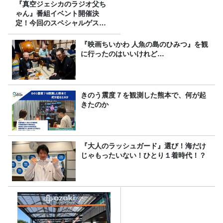
『真空ジェシカのラジオ父ち
ゃん』番組イベント開催決
定！今回のスペシャルゲスト
は、タカアンドトシ！
『映画ちいかわ 人魚の島のひみつ』を観
に行ったのはいいけれど…
きのう震度７を観測した熊本で、何が起
きたのか
『大人のラッシュガード』選び！海だけ
じゃもったいない！ひとり１着時代！？