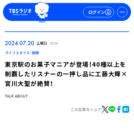
ログイン
マイページ
2024.07.20
土曜日
23:30
新規会員登録
ログイン
ライフスタイル・健康
東京駅のお菓子マニアが登場！40種以上を
制覇したリスナーの一押し品に工藤大輝×
宮川大聖が絶賛！
TALK ABOUT
今日の番組表
この記事をシェア
週間番組表
トピックス
TBS Podcast