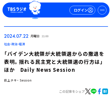
ログイン
マイページ
2024.07.22
月曜日
21:00
新規会員登録
ログイン
社会・政治・経済
「バイデン大統領が大統領選からの撤退を
表明。揺れる民主党と大統領選の行方は」
ほか Daily News Session
荻上チキ・ Session
今日の番組表
この記事をシェア
週間番組表
トピックス
TBS Podcast