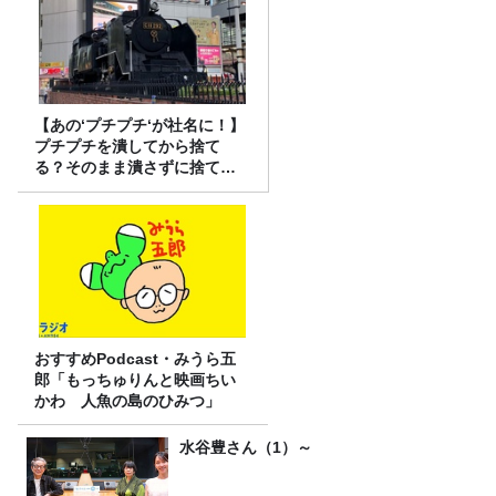
【あの‘プチプチ‘が社名に！】
プチプチを潰してから捨て
る？そのまま潰さずに捨て
る？
おすすめPodcast・みうら五
郎「もっちゅりんと映画ちい
かわ 人魚の島のひみつ」
水谷豊さん（1）～