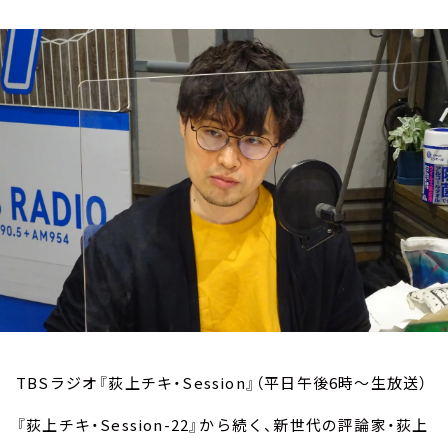
お知らせ
イベント・グッズ
YouTube
会社情報
TBSラジオ『荻上チキ・Session』（平日午後6時～生放送）
『荻上チキ・Session-22』から続く、新世代の評論家・荻上