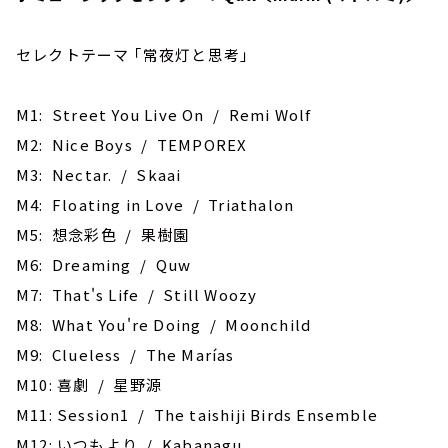
セレクトテーマ ｢常夜灯と思考｣
M1: Street You Live On / Remi Wolf
M2: Nice Boys / TEMPOREX
M3: Nectar. / Skaai
M4: Floating in Love / Triathalon
M5: ‎想念彩色 / 果樹園
M6: Dreaming / Quw
M7: That's Life / Still Woozy
M8: What You're Doing / Moonchild
M9: Clueless / The Marías
M10: 喜劇 / 星野源
M11: Session1 / The taishiji Birds Ensemble
M12: いつもより / Kabanagu