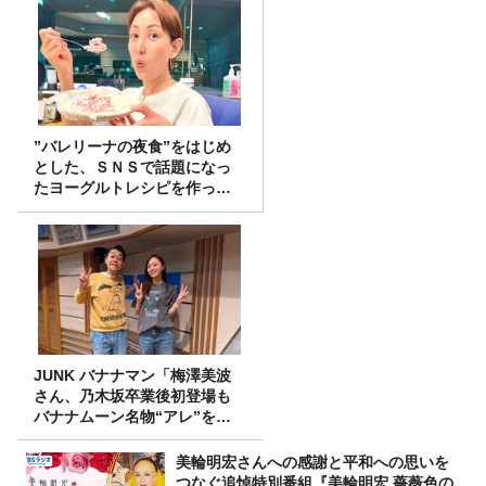
”バレリーナの夜食”をはじめ
とした、ＳＮＳで話題になっ
たヨーグルトレシピを作って
みた！
JUNK バナナマン「梅澤美波
さん、乃木坂卒業後初登場も
バナナムーン名物“アレ”を喰
らう」
美輪明宏さんへの感謝と平和への思いを
つなぐ追悼特別番組『美輪明宏 薔薇色の