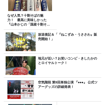
なぜ人気？十割そばの魅
力！ 最高に美味しかった
『山本かじの「国産十割そ
ば」』とは？【十割そば10種
食べ比べ】
放送後記＆「『ねこずみ・うささわ』販
売開始！」
地元が近い？お笑いコンビ・きしたかの
とロイヤルトーク！
空気階段 第9回単独公演 『●●●』 公式ツ
アーグッズの詳細発表！