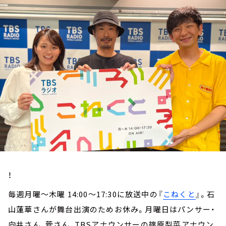
お知らせ
イベント・グッズ
YouTube
会社情報
！
毎週月曜～木曜 14:00～17:30に放送中の『
こねくと
』。石
山蓮華さんが舞台出演のためお休み。月曜日はパンサー・
向井さん、菅さん、TBSアナウンサーの篠原梨菜アナウン