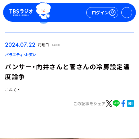
ログイン
マイページ
2024.07.22
月曜日
14:00
新規会員登録
ログイン
バラエティ・お笑い
パンサー・向井さんと菅さんの冷房設定温
度論争
こねくと
この記事をシェア
今日の番組表
週間番組表
トピックス
TBS Podcast