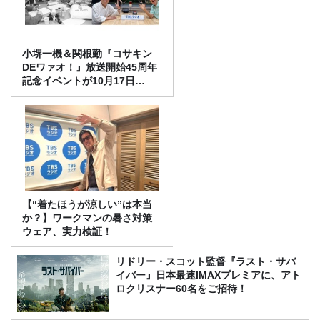
小堺一機＆関根勤『コサキン
DEワァオ！』放送開始45周年
記念イベントが10月17日
（土）に開催決定！本日より
FC先行受付スタート！
【“着たほうが涼しい”は本当
か？】ワークマンの暑さ対策
ウェア、実力検証！
リドリー・スコット監督『ラスト・サバ
イバー』日本最速IMAXプレミアに、アト
ロクリスナー60名をご招待！