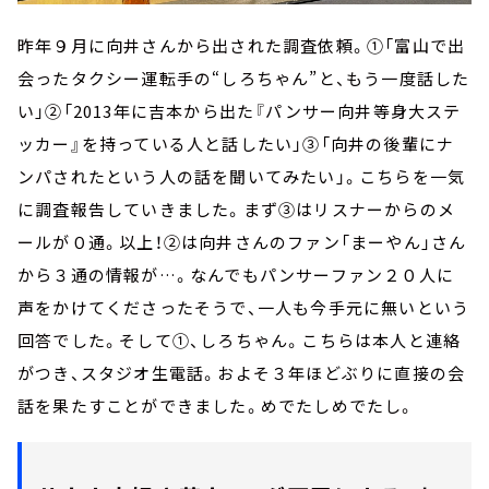
昨年９月に向井さんから出された調査依頼。①「富山で出
会ったタクシー運転手の“しろちゃん”と、もう一度話した
い」②「2013年に吉本から出た『パンサー向井等身大ステ
ッカー』を持っている人と話したい」③「向井の後輩にナ
ンパされたという人の話を聞いてみたい」。こちらを一気
に調査報告していきました。まず③はリスナーからのメ
ールが０通。以上！②は向井さんのファン「まーやん」さん
から３通の情報が…。なんでもパンサーファン２０人に
声をかけてくださったそうで、一人も今手元に無いという
回答でした。そして①、しろちゃん。こちらは本人と連絡
がつき、スタジオ生電話。およそ３年ほどぶりに直接の会
話を果たすことができました。めでたしめでたし。