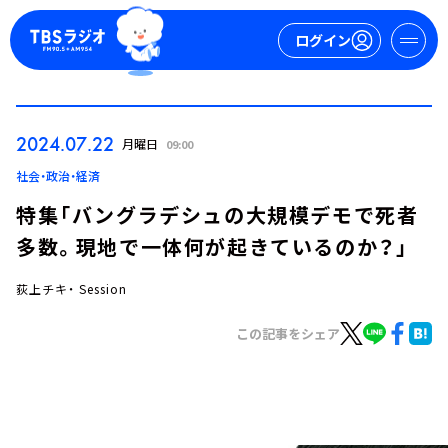
ログイン
マイページ
2024.07.22
月曜日
09:00
新規会員登録
ログイン
社会・政治・経済
特集「バングラデシュの大規模デモで死者
多数。現地で一体何が起きているのか？」
荻上チキ・ Session
この記事をシェア
今日の番組表
週間番組表
トピックス
TBS Podcast