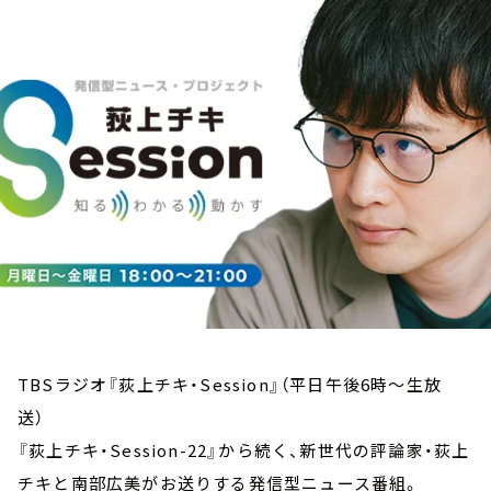
お知らせ
イベント・グッズ
YouTube
会社情報
TBSラジオ『荻上チキ・Session』（平日午後6時～生放
送）
『荻上チキ・Session-22』から続く、新世代の評論家・荻上
チキと南部広美がお送りする発信型ニュース番組。