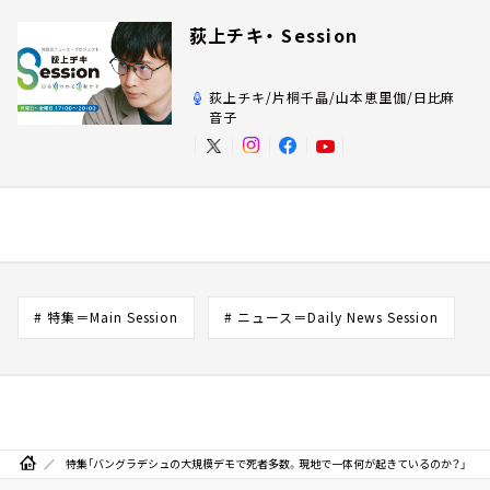
荻上チキ・ Session
荻上チキ/片桐千晶/山本恵里伽/日比麻
音子
# 特集＝Main Session
# ニュース＝Daily News Session
特集「バングラデシュの大規模デモで死者多数。現地で一体何が起きているのか？」