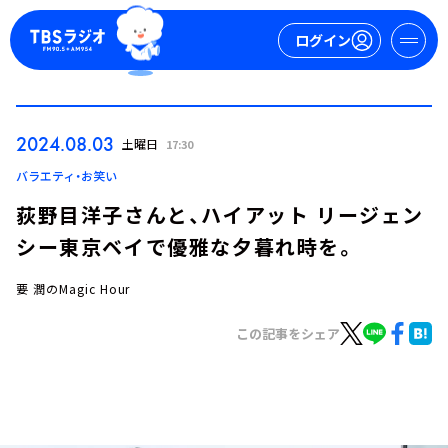
ログイン
マイページ
2024.08.03
土曜日
17:30
新規会員登録
ログイン
バラエティ・お笑い
荻野目洋子さんと、ハイアット リージェン
シー東京ベイで優雅な夕暮れ時を。
要 潤のMagic Hour
この記事をシェア
今日の番組表
週間番組表
トピックス
TBS Podcast