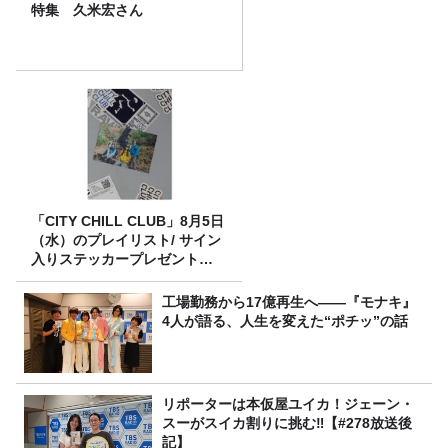
特集 久米宏さん
「CITY CHILL CLUB」8月5日
（水）のプレイリスト/ サイン
入りステッカープレゼント有
り
工場勤務から17億再生へ——『モナキ』
4人が語る、人生を変えた“ポチッ”の話
リポーターは本仮屋ユイカ！ジェーン・
スーがスイカ割りに挑む‼【#278放送後
記】