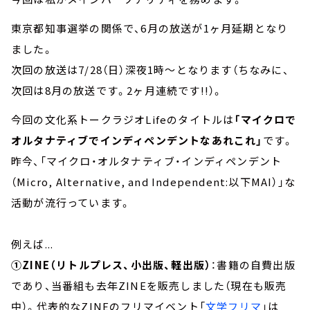
東京都知事選挙の関係で、6月の放送が1ヶ月延期となり
ました。
次回の放送は7/28（日）深夜1時～となります（ちなみに、
次回は8月の放送です。2ヶ月連続です!!）。
今回の文化系トークラジオLifeのタイトルは
「マイクロで
オルタナティブでインディペンデントなあれこれ」
です。
昨今、「マイクロ・オルタナティブ・インディペンデント
（Micro, Alternative, and Independent:以下MAI）」な
活動が流行っています。
例えば...
①ZINE（リトルプレス、小出版、軽出版）
：書籍の自費出版
であり、当番組も去年ZINEを販売しました（現在も販売
中）。代表的なZINEのフリマイベント「
文学フリマ
」は