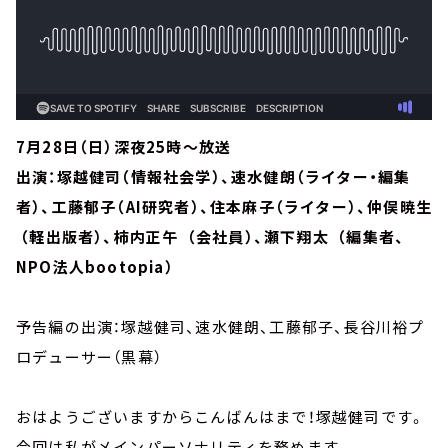
7月28日（日）深夜25時～放送
出演：塚越健司（情報社会学）、速水健朗（ライター・編集
者）、工藤郁子（AI研究者）、住本麻子（ライター）、仲俣暁生
（軽出版者）、柿内正午 （会社員）、瀬下翔太 （編集者、
NPO法人bootopia）
予告編の出演：塚越健司、速水健朗、工藤郁子、長谷川裕プ
ロデューサー（黒幕）
おはようございますからこんばんはまで！塚越健司です。
今回は私がメインパーソナリティを務めます。