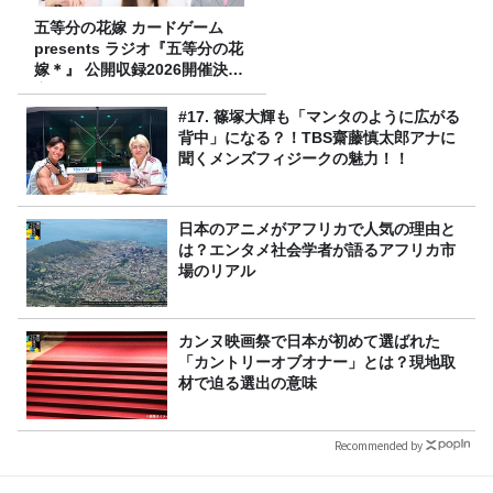
五等分の花嫁 カードゲーム
presents ラジオ『五等分の花
嫁＊』 公開収録2026開催決
定！
#17. 篠塚大輝も「マンタのように広がる
背中」になる？！TBS齋藤慎太郎アナに
聞くメンズフィジークの魅力！！
日本のアニメがアフリカで人気の理由と
は？エンタメ社会学者が語るアフリカ市
場のリアル
カンヌ映画祭で日本が初めて選ばれた
「カントリーオブオナー」とは？現地取
材で迫る選出の意味
Recommended by