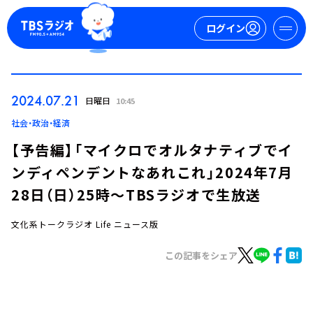
ログイン
マイページ
2024.07.21
日曜日
10:45
新規会員登録
ログイン
社会・政治・経済
【予告編】「マイクロでオルタナティブでイ
ンディペンデントなあれこれ」2024年7月
28日（日）25時～TBSラジオで生放送
文化系トークラジオ Life ニュース版
今日の番組表
この記事をシェア
週間番組表
トピックス
TBS Podcast