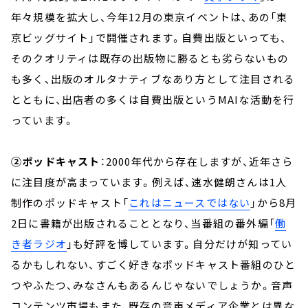
年々規模を拡大し、今年12月の東京イベントは、あの「東
京ビッグサイト」で開催されます。自費出版といっても、
そのクオリティは既存の出版物に勝るとも劣らないもの
も多く、出版のオルタナティブなあり方として注目される
とともに、出店者の多くは自費出版というMAIな活動を行
っています。
②ポッドキャスト
：2000年代から存在しますが、近年さら
に注目度が高まっています。例えば、速水健朗さんは1人
制作のポッドキャスト「
これはニュースではない
」から8月
2日に書籍が出版されることとなり、当番組の番外編「
働
き者ラジオ
」も好評を博しています。自分だけが知ってい
るかもしれない、すごく好きなポッドキャスト番組のひと
つやふたつ、みなさんもあるんじゃないでしょうか。音声
コンテンツ市場もまた、既存の音声メディア企業とは異な