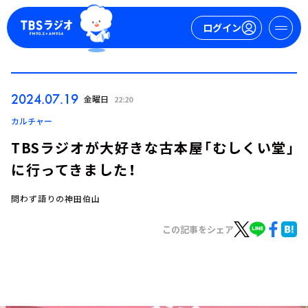
ログイン
マイページ
2024.07.19
金曜日
22:20
新規会員登録
ログイン
カルチャー
TBSラジオが大好きな古本屋「むしくい堂」
に行ってきました！
問わず語りの神田伯山
この記事をシェア
今日の番組表
週間番組表
トピックス
TBS Podcast