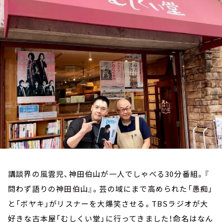
お知らせ
イベント・グッズ
YouTube
会社情報
講談界の風雲児、神田伯山が一人でしゃべる30分番組。『
問わず語りの神田伯山』。芸の域にまで高められた「愚痴」
と「ボヤキ」がリスナーを大爆笑させる。TBSラジオが大
好きな古本屋「むしくい堂」に行ってきました！命名はなん