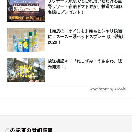
リゾナーレ那須でもご利用いただける星
野リゾート宿泊ギフト券が、抽選で1組2
名様にプレゼント！
【頭皮のニオイにも】頭もヒンヤリ快適
に！スースー系ヘッドスプレー 頂上決戦
2026！
放送後記＆「『ねこずみ・うささわ』販
売開始！」
Recommended by
この記事の番組情報