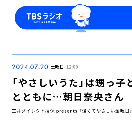
今日の番組表
トピッ
週間番組表
TBS
Podca
お知ら
2024.07.20
土曜日
12:00
「やさしいうた」は甥っ子
とともに…朝日奈央さん
三井ダイレクト損保 presents 『強くてやさしい金曜