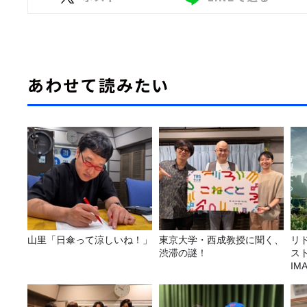
あわせて読みたい
山里「日傘って涼しいね！」
東京大学・西成教授に聞く、
リ
渋滞の謎！
ス
I
リ