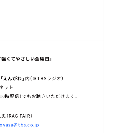
s 『強くてやさしい金曜日』
～
「えんがわ」
内（※TBSラジオ）
国ネット
土曜日10時配信）でもお聴きいただけます。
央（RAG FAIR）
oyasa@tbs.co.jp