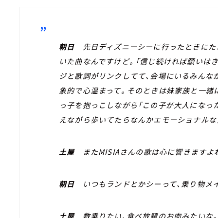
朝日
先日ディズニーシーに行ったときにた
いた曲なんですけど。「信じ続ければ願いは
ジと歌詞がリンクしてて、会場にいるみんな
象的で心温まって。そのときは妹家族と一緒
っ子を抱っこしながら「この子が大人になっ
えながら歩いてたらなんかエモーショナルな
土屋
またMISIAさんの歌は心に響きますよ
朝日
いつもランドとかシーって、乗り物メ
土屋
数乗りたい、食べ放題のお肉みたいな