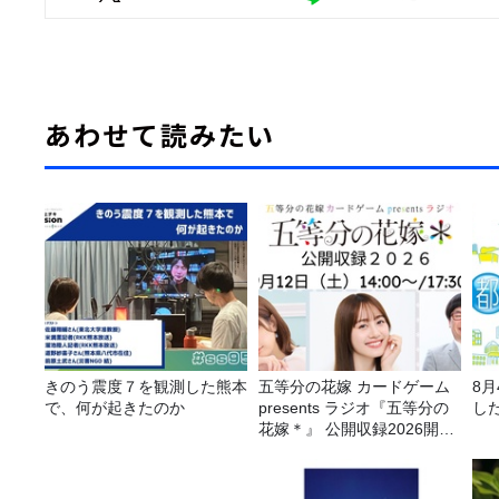
あわせて読みたい
きのう震度７を観測した熊本
五等分の花嫁 カードゲーム
8
で、何が起きたのか
presents ラジオ『五等分の
し
花嫁＊』 公開収録2026開催
決定！