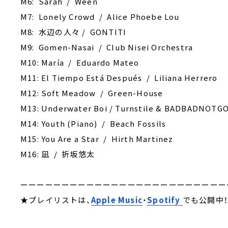
M6: Sarah / Ween
M7: Lonely Crowd / Alice Phoebe Lou
M8: 水辺の人々 / GONTITI
M9: Gomen-Nasai / Club Nisei Orchestra
M10: María / Eduardo Mateo
M11: El Tiempo Está Después / Liliana Herrero
M12: Soft Meadow / Green-House
M13: Underwater Boi / Turnstile & BADBADNOTG
M14: Youth (Piano) / Beach Fossils
M15: You Are a Star / Hirth Martinez
M16: 凪 / 折坂悠太
ーーーーーーーーーーーーーーーーーーーーーーーーー
★プレイリストは、
Apple Music
・
Spotify
でも公開中