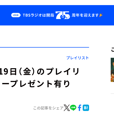
クス
イベント・グッ
ズ
st
YouTube
せ
会社情報
プレイリスト
」7月19日（金）のプレイリ
カープレゼント有り
この記事をシェア