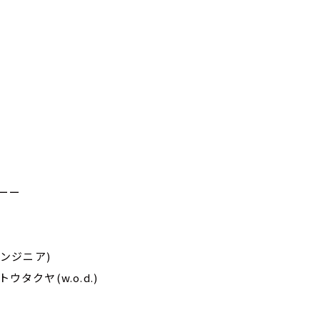
ーー
エンジニア)
ウタクヤ(w.o.d.)