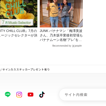
ITY CHILL CLUB』7月の
JUNK バナナマン「梅澤美波
ュージックセレクターが決
さん、乃木坂卒業後初登場も
！
バナナムーン名物“アレ”を喰
らう」
Recommended by
イリスト / サイン入りステッカープレゼント有り