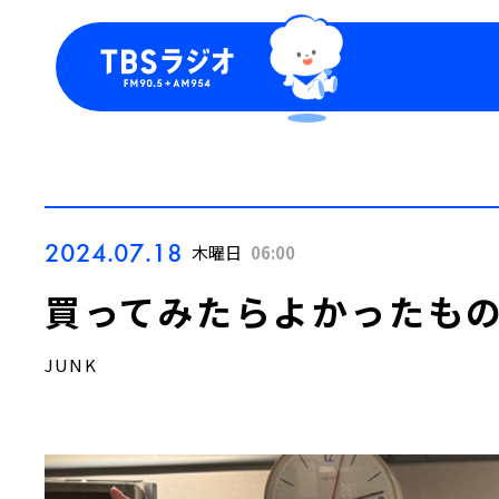
今日の番組表
トピッ
週間番組表
TBS
Podca
お知ら
2024.07.18
木曜日
06:00
買ってみたらよかったも
JUNK