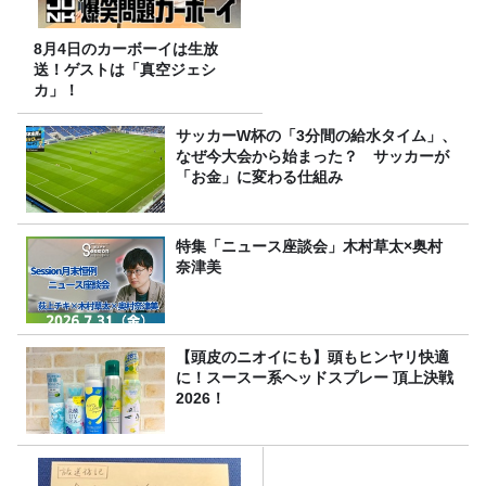
8月4日のカーボーイは生放
送！ゲストは「真空ジェシ
カ」！
サッカーW杯の「3分間の給水タイム」、
なぜ今大会から始まった？ サッカーが
「お金」に変わる仕組み
特集「ニュース座談会」木村草太×奥村
奈津美
【頭皮のニオイにも】頭もヒンヤリ快適
に！スースー系ヘッドスプレー 頂上決戦
2026！