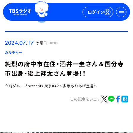
ログイン
マイページ
2024.07.17
水曜日
10:00
新規会員登録
ログイン
カルチャー
純烈の府中市在住・酒井一圭さん＆国分寺
市出身・後上翔太さん登場！！
立飛グループpresents 東京042～多摩もりあげ宣言～
この記事をシェア
今日の番組表
週間番組表
トピックス
TBS Podcast