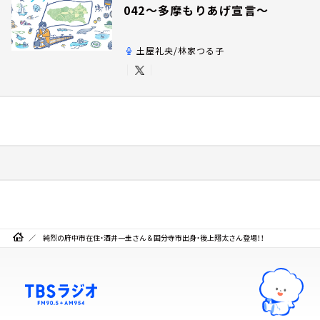
042～多摩もりあげ宣言～
土屋礼央/林家つる子
純烈の府中市在住・酒井一圭さん＆国分寺市出身・後上翔太さん登場！！