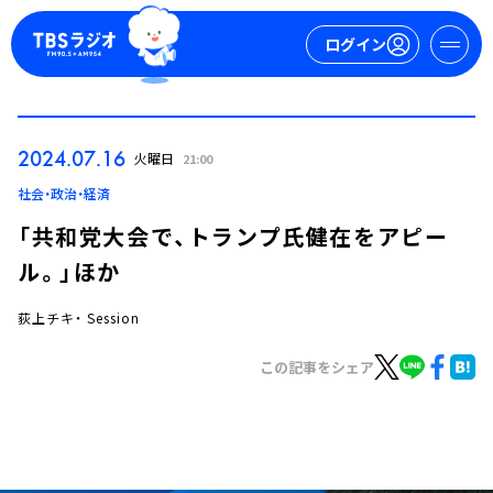
ログイン
マイページ
2024.07.16
火曜日
21:00
新規会員登録
ログイン
社会・政治・経済
「共和党大会で、トランプ氏健在をアピー
ル。」ほか
荻上チキ・ Session
この記事をシェア
今日の番組表
週間番組表
トピックス
TBS Podcast