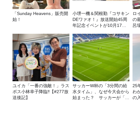
「Sunday Heavens」販売開
小堺一機＆関根勤『コサキン
ロ
始！
DEワァオ！』放送開始45周
の
年記念イベントが10月17日
呂
（土）に開催決定！本日より
か
FC先行受付スタート！
ユイカ「一番の強敵！」ラス
サッカーW杯の「3分間の給
2
ボス小林幸子降臨‼【#277放
水タイム」、なぜ今大会から
わ
送後記】
始まった？ サッカーが「お
の
金」に変わる仕組み
「CITY CHILL CLUB」7月17日（水）のプレ