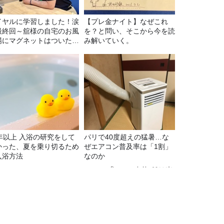
イヤルに学習しました！涙
【プレ金ナイト】なぜこれ
最終回～舘様の自宅のお風
を？と問い、そこから今を読
場にマグネットはついたの
み解いていく。
？
5年以上 入浴の研究をして
パリで40度超えの猛暑…な
かった、夏を乗り切るため
ぜエアコン普及率は「1割」
入浴方法
なのか
Recommended by
イリスト / サイン入りステッカープレゼント有り