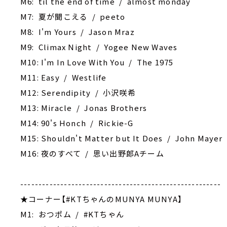
M6: til the end of time / almost monday
M7: 夏が聞こえる / peeto
M8: I'm Yours / Jason Mraz
M9: Climax Night / Yogee New Waves
M10: I'm In Love With You / The 1975
M11: Easy / Westlife
M12: Serendipity / 小沢咲希
M13: Miracle / Jonas Brothers
M14: 90's Honch / Rickie-G
M15: Shouldn't Matter but It Does / John Mayer
M16: 夜のすべて / 思い出野郎Aチーム
-------------------------------------------------------
★コーナー【#KTちゃんのMUNYA MUNYA】
M1: おつポム / #KTちゃん