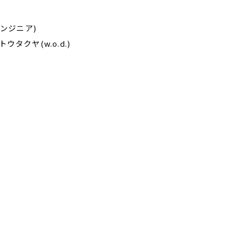
エンジニア)
ウタクヤ(w.o.d.)