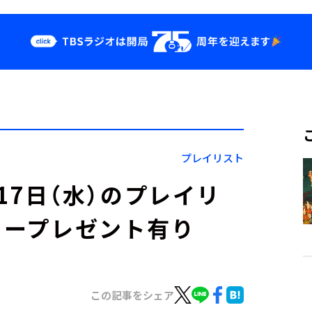
クス
イベント・グッ
ズ
st
YouTube
せ
会社情報
プレイリスト
」7月17日（水）のプレイリ
カープレゼント有り
この記事をシェア