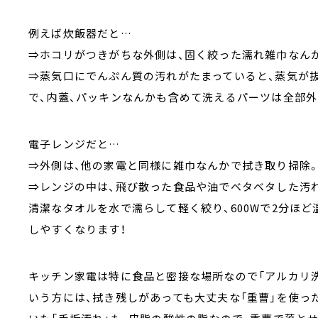
例えば炊飯器だと…
⇒ホコリがつきがちな外側は、固く絞った濡れ雑巾なん
⇒蒸気口にでんぷん質の汚れがたまっていると、蒸気が
で、内蓋、パッキンなんかも含めて洗えるパーツは全部外
電子レンジだと…
⇒外側は、他の家電と同様に雑巾なんかで拭き取り掃除
⇒レンジの中は、飛び散った食品や油でベタベタした汚
清潔なタオルを水で濡らして軽く絞り、600Wで2分ほ
しやすくなります！
キッチン家電は特に食品と密接な場所なので「アルカリ
いう方には、拭き残しがあっても大丈夫な「重曹」を使っ