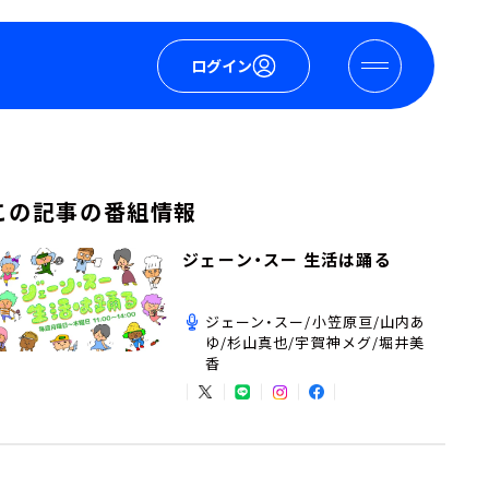
ログイン
この記事の番組情報
ジェーン・スー 生活は踊る
ジェーン・スー/小笠原亘/山内あ
ゆ/杉山真也/宇賀神メグ/堀井美
香