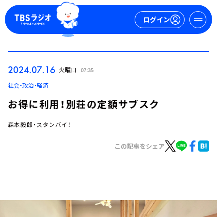
ログイン
マイページ
2024.07.16
火曜日
07:35
新規会員登録
ログイン
社会・政治・経済
お得に利用！別荘の定額サブスク
森本毅郎・スタンバイ！
この記事をシェア
今日の番組表
週間番組表
トピックス
TBS Podcast