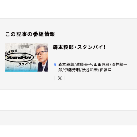
この記事の番組情報
森本毅郎・スタンバイ！
森本毅郎/遠藤泰子/山田惠資/酒井綱一
郎/伊藤芳明/渋谷和宏/伊藤洋一