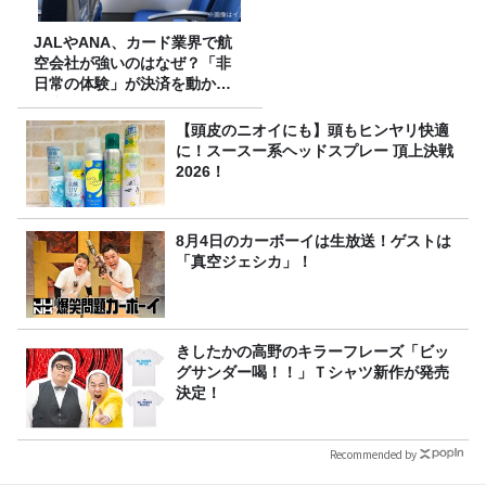
JALやANA、カード業界で航
空会社が強いのはなぜ？「非
日常の体験」が決済を動かす
理由
【頭皮のニオイにも】頭もヒンヤリ快適
に！スースー系ヘッドスプレー 頂上決戦
2026！
8月4日のカーボーイは生放送！ゲストは
「真空ジェシカ」！
きしたかの高野のキラーフレーズ「ビッ
グサンダー喝！！」Ｔシャツ新作が発売
決定！
Recommended by