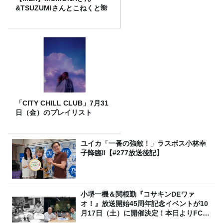
&TSUZUMIさんとこねくと🌺
「CITY CHILL CLUB」7月31
日（金）のプレイリスト
ユイカ「一番の強敵！」ラスボス小林幸
子降臨‼【#277放送後記】
小堺一機＆関根勤『コサキンDEワァ
オ！』放送開始45周年記念イベントが10
月17日（土）に開催決定！本日よりFC先
行受付スタート！