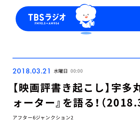
今日の番組表
トピッ
週間番組表
TBS
Podca
お知ら
2018.03.21
水曜日
00:00
【映画評書き起こし】宇多丸
ォーター』を語る！（2018.
アフター6ジャンクション2