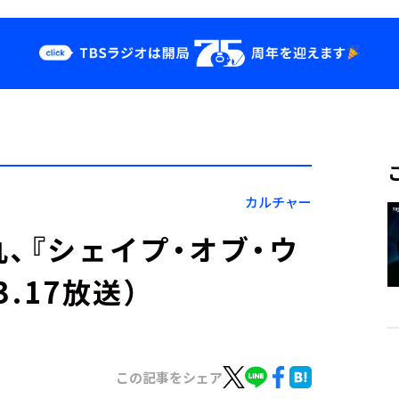
クス
イベント・グッ
ズ
st
YouTube
せ
会社情報
カルチャー
、『シェイプ・オブ・ウ
3.17放送）
この記事をシェア