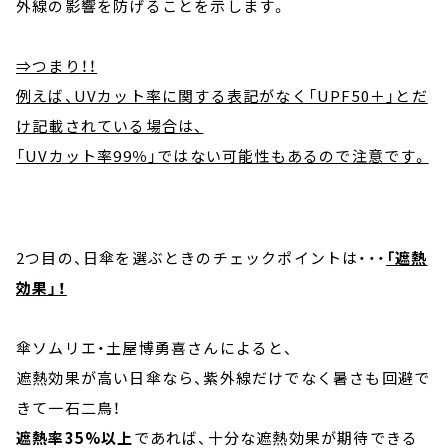
外線の影響を防げることを示します。
⇒つまり！！
例えば、UVカット率に関する表記がなく「UPF50＋」とだ
け記載されている場合は、
「UVカット率99％」ではない可能性もあるので注意です。
2つ目の、日傘を選ぶときのチェックポイントは・・・
「遮熱
効果」！
傘ソムリエ・土屋博勇喜さんによると、
遮熱効果が高い日傘なら、紫外線だけでなく暑さも回避で
きて一石二鳥！
遮熱率35%以上
であれば、十分な遮熱効果が期待できる