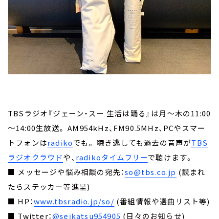
TBSラジオ『ジェーン・スー 生活は踊る』は月～木の11:00
～14:00生放送。 AM954kHz、FM90.5MHz、PCやスマー
トフォンは
radiko
でも。 聴き逃しても過去の音声が
TBS
ラジオクラウド
や、
radikoタイムフリー
で聴けます。
■ メッセージや悩み相談の宛先：
so@tbs.co.jp
(読まれ
たらステッカー等進呈)
■ HP：
www.tbsradio.jp/so/
(番組情報や選曲リスト等)
■ Twitter：
@seikatsu954905
(日々のお知らせ)