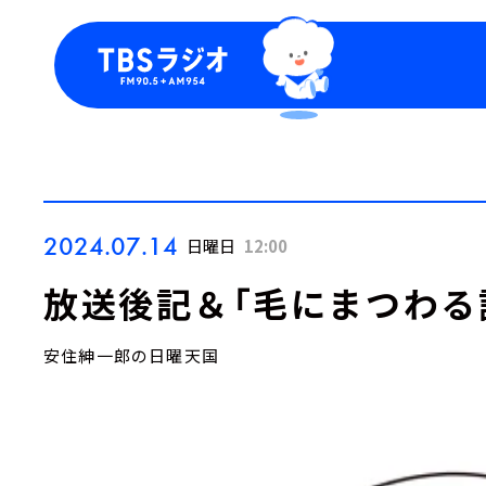
今日の番組表
トピッ
週間番組表
TBS
Podca
お知ら
2024.07.14
日曜日
12:00
放送後記＆「毛にまつわる
安住紳一郎の日曜天国