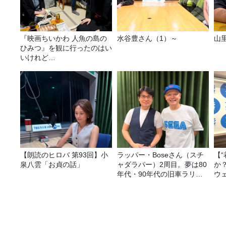
『映画ちいかわ 人魚の島の
水谷豊さん（1）～
山
ひみつ』を観に行ったのはい
いけれど…
【朗読のヒロバ 第93回】小
ラッパー・Boseさん（スチ
【
泉八雲「お貞の話」
ャダラパー）2周目。夢は80
か
年代・90年代の旧車ラリ
ウ
ー！