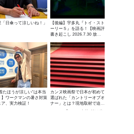
里「日傘って涼しいね！」
【後編】宇多丸『トイ・スト
ーリー５』を語る！【映画評
書き起こし 2026.7.30 放
送】
“着たほうが涼しい”は本当
カンヌ映画祭で日本が初めて
？】ワークマンの暑さ対策
選ばれた「カントリーオブオ
ェア、実力検証！
ナー」とは？現地取材で迫る
選出の意味
Recommended by