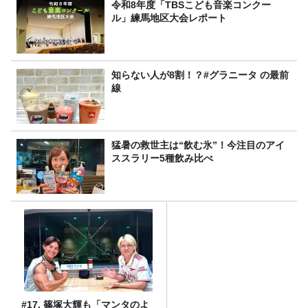
令和8年度「TBSこども音楽コンクー
ル」練馬地区大会レポート
知らない人が8割！？#グラニータ の最前
線
猛暑の救世主は“飲む氷”！今注目のアイ
ススラリー5種飲み比べ
#17. 篠塚大輝も「マンタのよ