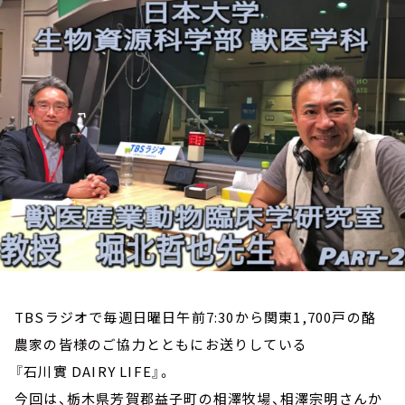
お知らせ
イベント・グッズ
YouTube
会社情報
TBSラジオで毎週日曜日午前7:30から関東1,700戸の酪
農家の皆様のご協力とともにお送りしている
『石川實 DAIRY LIFE』。
今回は、栃木県芳賀郡益子町の相澤牧場、相澤宗明さんか