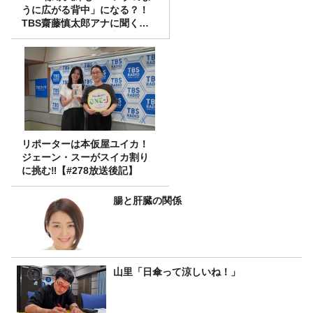
うに広がる背中」になる？！
TBS齋藤慎太郎アナに聞くメ
ンズフィジークの魅力！！
リポーターは本仮屋ユイカ！
ジェーン・スーがスイカ割り
に挑む‼【#278放送後記】
腸と肝臓の関係
山里「日傘って涼しいね！」