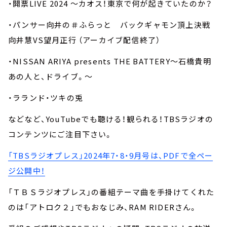
・開票LIVE 2024 ～カオス！東京で何が起きていたのか？
・パンサー向井の＃ふらっと バックギャモン頂上決戦
向井慧VS望月正行 （アーカイブ配信終了）
・NISSAN ARIYA presents THE BATTERY～石橋貴明
あの人と、ドライブ。～
・ラランド・ツキの兎
などなど、YouTubeでも聴ける！観られる！TBSラジオの
コンテンツにご注目下さい。
「TBSラジオプレス」2024年7・8・9月号は、PDFで全ペー
ジ公開中！
「ＴＢＳラジオプレス」の番組テーマ曲を手掛けてくれた
のは「アトロク２」でもおなじみ、RAM RIDERさん。