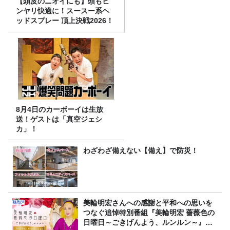
【頭皮のニオイにも】頭もヒ
ンヤリ快適に！スースー系ヘ
ッドスプレー 頂上決戦2026！
8月4日のカーボーイは生放
送！ゲストは「真空ジェシ
カ」！
わざわざ備えない【備え】で防災！
美輪明宏さんへの感謝と平和への思いを
つなぐ追悼特別番組『美輪明宏 薔薇色の
日曜日～ごきげんよう、ルンルン～』