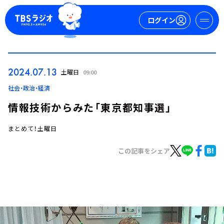
ログイン
マイページ
2024.07.13
土曜日
09:00
新規会員登録
ログイン
社会・政治・経済
情報技術からみた「東京都知事選」
まとめて！土曜日
この記事をシェア
今日の番組表
週間番組表
トピックス
TBS Podcast