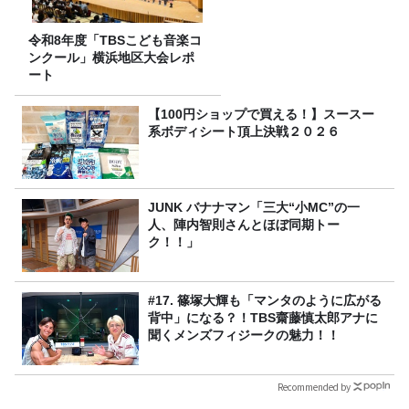
令和8年度「TBSこども音楽コ
ンクール」横浜地区大会レポ
ート
【100円ショップで買える！】スースー
系ボディシート頂上決戦２０２６
JUNK バナナマン「三大“小MC”の一
人、陣内智則さんとほぼ同期トー
ク！！」
#17. 篠塚大輝も「マンタのように広がる
背中」になる？！TBS齋藤慎太郎アナに
聞くメンズフィジークの魅力！！
Recommended by