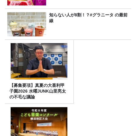
8/9（日）16時放送
知らない人が8割！？#グラニータ の最前
線
【募集要項】真夏の大喜利甲
子園2026 水曜JUNK山里亮太
の不毛な議論