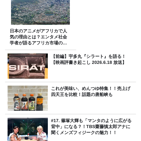
日本のアニメがアフリカで人
気の理由とは？エンタメ社会
学者が語るアフリカ市場のリ
アル
【前編】宇多丸『シラート』を語る！
【映画評書き起こし 2026.6.18 放送】
これが美味い、めんつゆ特集！！売上げ
四天王を比較！話題の唐船峡も
#17. 篠塚大輝も「マンタのように広がる
背中」になる？！TBS齋藤慎太郎アナに
聞くメンズフィジークの魅力！！