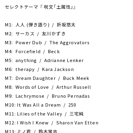
セレクトテーマ 『 呪文「土属性」』
M1: 人人 (弾き語り) / 折坂悠太
M2: サーカス / 友川かずき
M3: Power Dub / The Aggrovators
M4: Forcefield / Beck
M5: anything / Adrianne Lenker
M6: therapy / Kara Jackson
M7: Dream Daughter / Buck Meek
M8: Words of Love / Arthur Russell
M9: Lachrymose / Bruno Pernadas
M10: It Was All a Dream / 250
M11: Lilies of the Valley / 三宅純
M12: I Wish I Knew / Sharon Van Etten
M13: ‎ミノ君 / 鈴木常吉