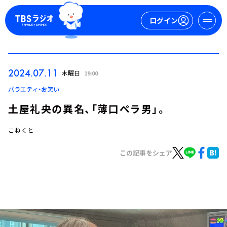
ログイン
マイページ
2024.07.11
木曜日
19:00
新規会員登録
ログイン
バラエティ・お笑い
土屋礼央の異名、「薄口ペラ男」。
こねくと
この記事をシェア
今日の番組表
週間番組表
トピックス
TBS Podcast