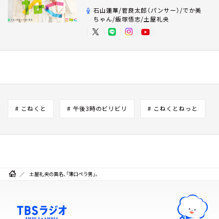
石山蓮華/菅良太郎（パンサー）/でか美
ちゃん/飯塚悟志/土屋礼央
# こねくと
# 午後3時のビリビリ
# こねくとねっと
土屋礼央の異名、「薄口ペラ男」。