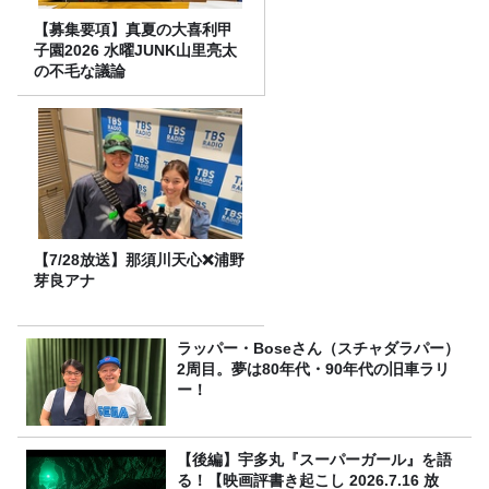
【募集要項】真夏の大喜利甲
子園2026 水曜JUNK山里亮太
の不毛な議論
【7/28放送】那須川天心❌浦野
芽良アナ
ラッパー・Boseさん（スチャダラパー）
2周目。夢は80年代・90年代の旧車ラリ
ー！
【後編】宇多丸『スーパーガール』を語
る！【映画評書き起こし 2026.7.16 放