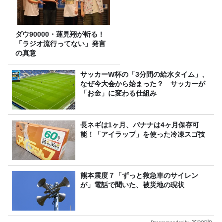
ダウ90000・蓮見翔が斬る！
「ラジオ流行ってない」発言
の真意
サッカーW杯の「3分間の給水タイム」、
なぜ今大会から始まった？ サッカーが
「お金」に変わる仕組み
長ネギは1ヶ月、バナナは4ヶ月保存可
能！「アイラップ」を使った冷凍スゴ技
熊本震度７「ずっと救急車のサイレン
が」電話で聞いた、被災地の現状