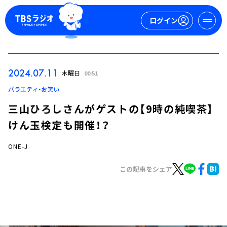
ログイン
マイページ
2024.07.11
木曜日
00:51
新規会員登録
ログイン
バラエティ・お笑い
三山ひろしさんがゲストの【9時の純喫茶】
けん玉検定も開催！？
ONE-J
この記事をシェア
今日の番組表
週間番組表
トピックス
TBS Podcast