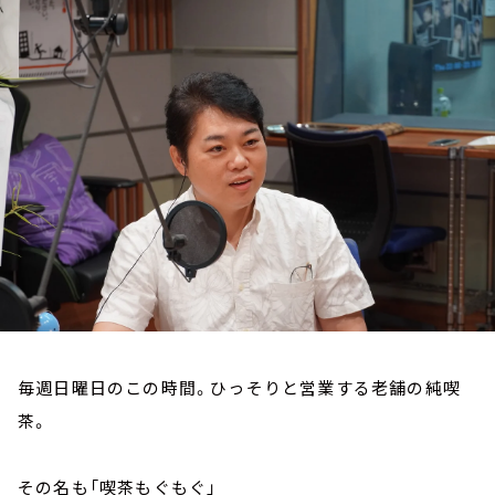
お知らせ
イベント・グッズ
YouTube
会社情報
毎週日曜日のこの時間。ひっそりと営業する老舗の純喫
茶。
その名も「喫茶もぐもぐ」