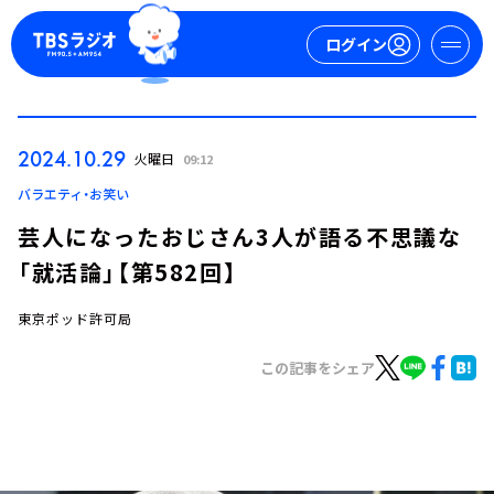
ログイン
マイページ
2024.10.29
火曜日
09:12
新規会員登録
ログイン
バラエティ・お笑い
芸人になったおじさん3人が語る不思議な
「就活論」【第582回】
東京ポッド許可局
この記事をシェア
今日の番組表
週間番組表
トピックス
TBS Podcast