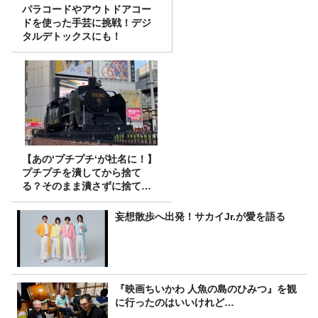
パラコードやアウトドアコー
ドを使った手芸に挑戦！デジ
タルデトックスにも！
【あの‘プチプチ‘が社名に！】
プチプチを潰してから捨て
る？そのまま潰さずに捨て
る？
妄想散歩へ出発！サカイJr.が愛を語る
『映画ちいかわ 人魚の島のひみつ』を観
に行ったのはいいけれど…