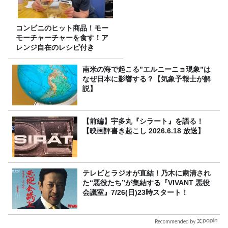
コンビニのヒット商品！モー
モーチャーチャーを食す！ア
レンジ自在のレシピ付き
南米の海で起こる”エルニーニョ現象”は
なぜ日本に影響する？【気象予報士が解
説】
【前編】宇多丸『シラート』を語る！
【映画評書き起こし 2026.6.18 放送】
テレビとラジオが直結！乃木に粛清され
た“悪役たち”が集結する『VIVANT 悪役
会議室』7/26(日)23時スタート！
Recommended by