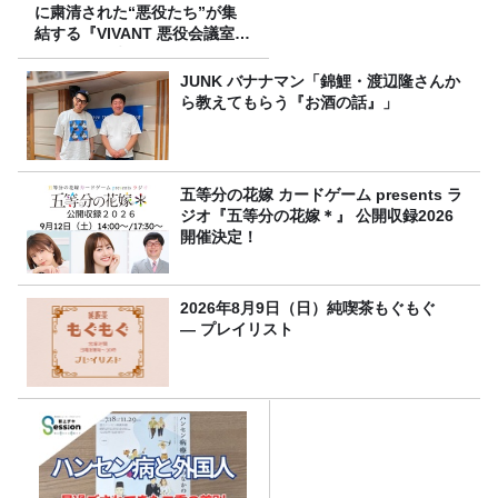
に粛清された“悪役たち”が集
結する『VIVANT 悪役会議室』
7/26(日)23時スタート！
JUNK バナナマン「錦鯉・渡辺隆さんか
ら教えてもらう『お酒の話』」
五等分の花嫁 カードゲーム presents ラ
ジオ『五等分の花嫁＊』 公開収録2026
開催決定！
2026年8月9日（日）純喫茶もぐもぐ
― プレイリスト