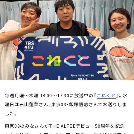
お知らせ
イベント・グッズ
YouTube
会社情報
毎週月曜～木曜 14:00～17:30に放送中の『
こねくと
』。水
曜日は石山蓮華さん、東京03・飯塚悟志さんでお送りしま
した。
東京
03
のみなさんが
THE ALFEE
デビュー
50
周年を記念