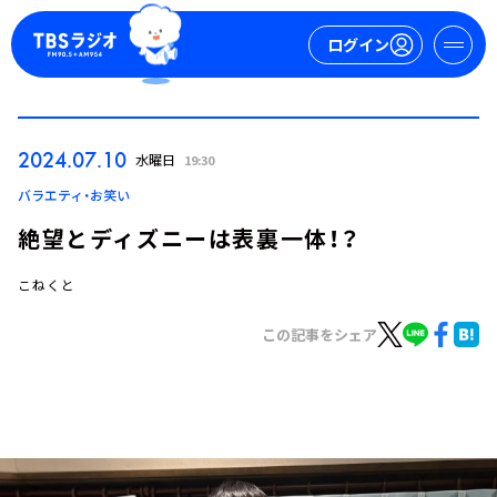
ログイン
マイページ
2024.07.10
水曜日
19:30
新規会員登録
ログイン
バラエティ・お笑い
絶望とディズニーは表裏一体！？
こねくと
この記事をシェア
今日の番組表
週間番組表
トピックス
TBS Podcast