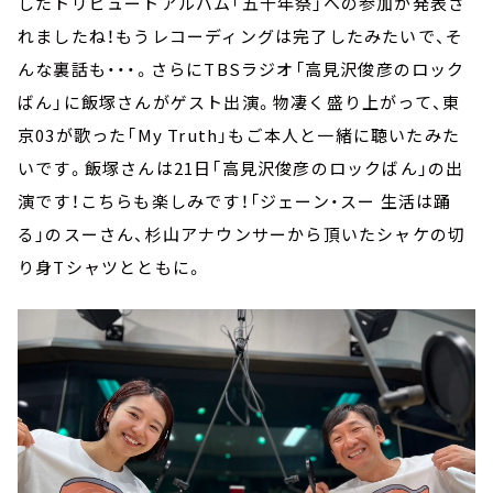
したトリビュートアルバム「五十年祭」への参加が発表さ
れましたね！もうレコーディングは完了したみたいで、そ
んな裏話も・・・。さらに
TBS
ラジオ「高見沢俊彦のロック
ばん」に飯塚さんがゲスト出演。物凄く盛り上がって、東
京
03
が歌った「
My Truth
」もご本人と一緒に聴いたみた
いです。飯塚さんは
21
日「高見沢俊彦のロックばん」の出
演です！こちらも楽しみです！「ジェーン・スー 生活は踊
る」のスーさん、杉山アナウンサーから頂いたシャケの切
り身Tシャツとともに。