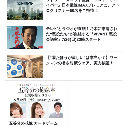
イバー』日本最速IMAXプレミアに、アト
ロクリスナー60名をご招待！
テレビとラジオが直結！乃木に粛清され
た“悪役たち”が集結する『VIVANT 悪役
会議室』7/26(日)23時スタート！
【“着たほうが涼しい”は本当か？】ワー
クマンの暑さ対策ウェア、実力検証！
五等分の花嫁 カードゲーム