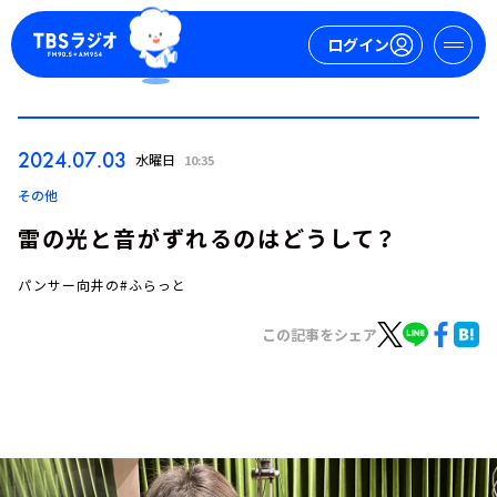
ログイン
マイページ
2024.07.03
水曜日
10:35
新規会員登録
ログイン
その他
雷の光と音がずれるのはどうして？
パンサー向井の#ふらっと
この記事をシェア
今日の番組表
週間番組表
トピックス
TBS Podcast