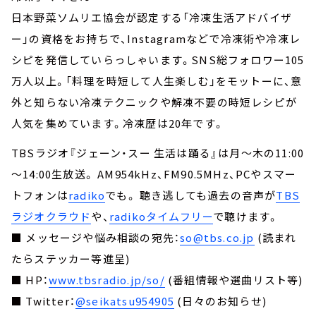
日本野菜ソムリエ協会が認定する「冷凍生活アドバイザ
ー」の資格をお持ちで、Instagramなどで冷凍術や冷凍レ
シピを発信していらっしゃいます。SNS総フォロワー105
万人以上。「料理を時短して人生楽しむ」をモットーに、意
外と知らない冷凍テクニックや解凍不要の時短レシピが
人気を集めています。冷凍歴は20年です。
TBSラジオ『ジェーン・スー 生活は踊る』は月～木の11:00
～14:00生放送。 AM954kHz、FM90.5MHz、PCやスマー
トフォンは
radiko
でも。 聴き逃しても過去の音声が
TBS
ラジオクラウド
や、
radikoタイムフリー
で聴けます。
■ メッセージや悩み相談の宛先：
so@tbs.co.jp
(読まれ
たらステッカー等進呈)
■ HP：
www.tbsradio.jp/so/
(番組情報や選曲リスト等)
■ Twitter：
@seikatsu954905
(日々のお知らせ)