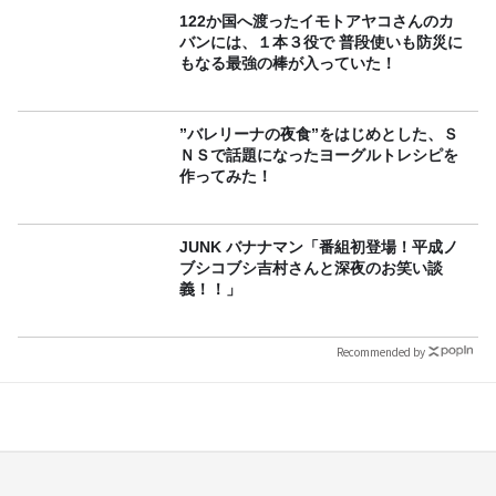
～』8/9（日）16時放送
122か国へ渡ったイモトアヤコさんのカ
バンには、１本３役で 普段使いも防災に
もなる最強の棒が入っていた！
”バレリーナの夜食”をはじめとした、Ｓ
ＮＳで話題になったヨーグルトレシピを
作ってみた！
JUNK バナナマン「番組初登場！平成ノ
ブシコブシ吉村さんと深夜のお笑い談
義！！」
Recommended by