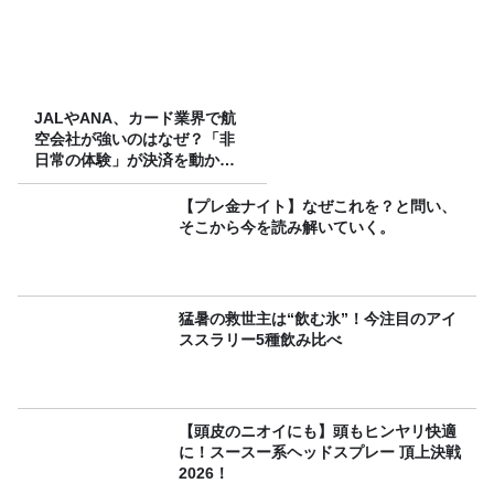
JALやANA、カード業界で航
空会社が強いのはなぜ？「非
日常の体験」が決済を動かす
理由
【プレ金ナイト】なぜこれを？と問い、
そこから今を読み解いていく。
猛暑の救世主は“飲む氷”！今注目のアイ
ススラリー5種飲み比べ
【頭皮のニオイにも】頭もヒンヤリ快適
に！スースー系ヘッドスプレー 頂上決戦
2026！