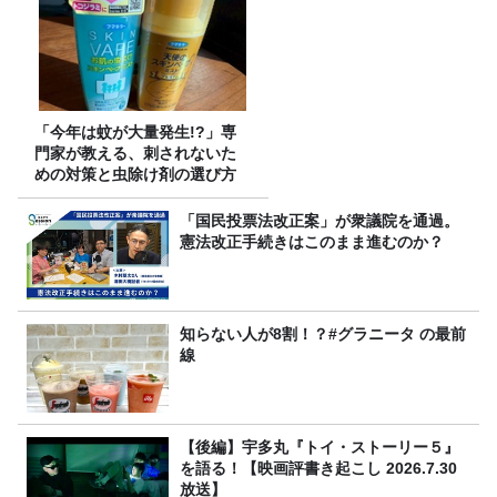
「今年は蚊が大量発生!?」専
門家が教える、刺されないた
めの対策と虫除け剤の選び方
「国民投票法改正案」が衆議院を通過。
憲法改正手続きはこのまま進むのか？
知らない人が8割！？#グラニータ の最前
線
【後編】宇多丸『トイ・ストーリー５』
を語る！【映画評書き起こし 2026.7.30
放送】