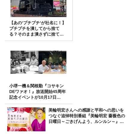
【あの‘プチプチ‘が社名に！】
プチプチを潰してから捨て
る？そのまま潰さずに捨て
る？
小堺一機＆関根勤『コサキン
DEワァオ！』放送開始45周年
記念イベントが10月17日
（土）に開催決定！本日より
FC先行受付スタート！
美輪明宏さんへの感謝と平和への思いを
つなぐ追悼特別番組『美輪明宏 薔薇色の
日曜日～ごきげんよう、ルンルン～』
8/9（日）16時放送