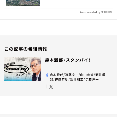
Recommended by
この記事の番組情報
森本毅郎・スタンバイ！
森本毅郎/遠藤泰子/山田惠資/酒井綱一
郎/伊藤芳明/渋谷和宏/伊藤洋一