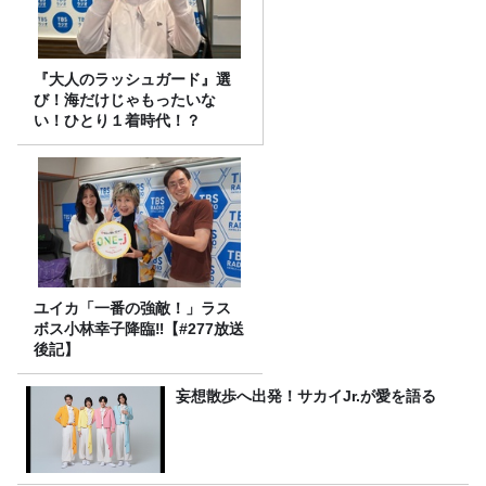
『大人のラッシュガード』選
び！海だけじゃもったいな
い！ひとり１着時代！？
ユイカ「一番の強敵！」ラス
ボス小林幸子降臨‼【#277放送
後記】
妄想散歩へ出発！サカイJr.が愛を語る