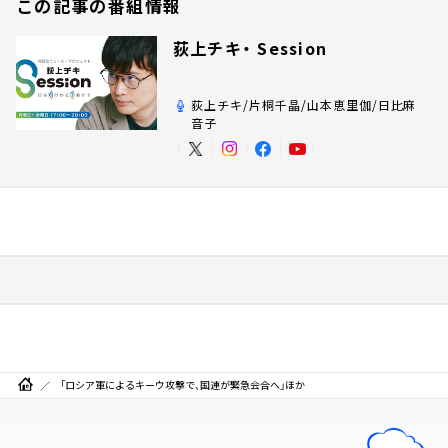
この記事の番組情報
荻上チキ・ Session
荻上チキ/片桐千晶/山本恵里伽/日比麻
音子
「ロシア軍によるキーウ攻撃で、国連が緊急会合へ」ほか