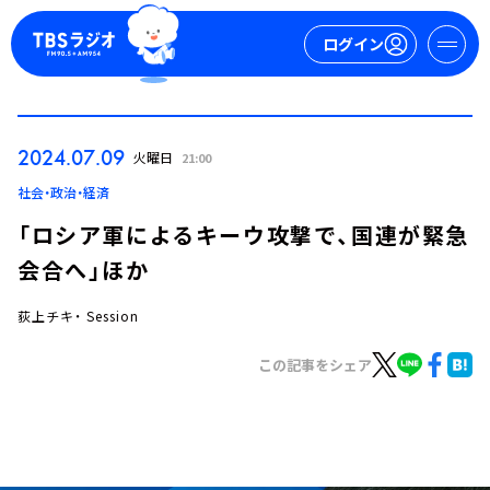
ログイン
マイページ
2024.07.09
火曜日
21:00
新規会員登録
ログイン
社会・政治・経済
「ロシア軍によるキーウ攻撃で、国連が緊急
会合へ」ほか
荻上チキ・ Session
この記事をシェア
今日の番組表
週間番組表
トピックス
TBS Podcast