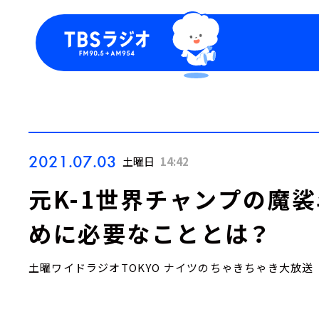
今日の番組表
トピッ
週間番組表
TBS
Podca
お知ら
2021.07.03
土曜日
14:42
元K-1世界チャンプの魔
めに必要なこととは？
土曜ワイドラジオTOKYO ナイツのちゃきちゃき大放送