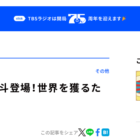
クス
イベント・グッ
ズ
st
YouTube
せ
会社情報
その他
裟斗登場！世界を獲るた
この記事をシェア