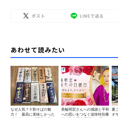
ポスト
LINEで送る
あわせて読みたい
なぜ人気？十割そばの魅
美輪明宏さんへの感謝と平和
夏
力！ 最高に美味しかった
への思いをつなぐ追悼特別番
オ