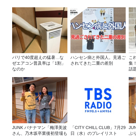
パリで40度超えの猛暑…な
ハンセン病と外国人。見過ご
こ
ぜエアコン普及率は「1割」
されてきた二重の差別
集
なのか
話
JUNK バナナマン「梅澤美波
「CITY CHILL CLUB」7月29
JUNK バナナ
さん、乃木坂卒業後初登場も
日（水）のプレイリスト
ぶ