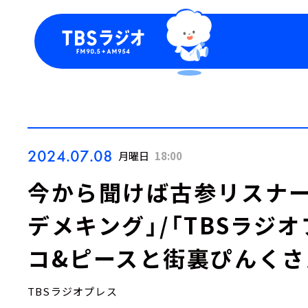
今日の番組表
トピッ
週間番組表
TBS
Podca
お知ら
2024.07.08
月曜日
18:00
今から聞けば古参リスナー
デメキング」/「TBSラジ
コ&ピースと街裏ぴんくさ
TBSラジオプレス