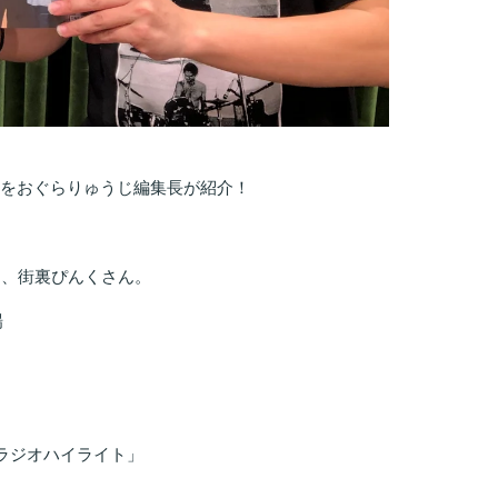
の話題をおぐらりゅうじ編集長が紹介！
ス、街裏ぴんくさん。
場
Sラジオハイライト」