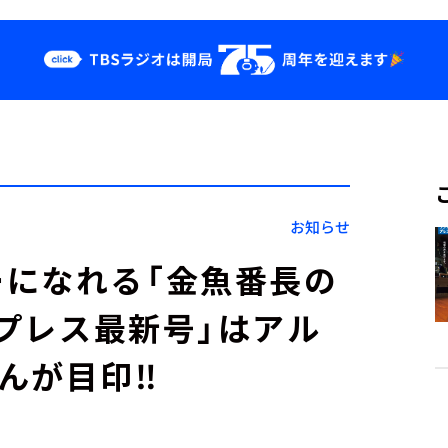
クス
イベント・グッ
ズ
st
YouTube
せ
会社情報
お知らせ
になれる「金魚番長の
オプレス最新号」はアル
んが目印‼