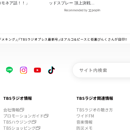
ロモネア話！！」
ッドスプレー 頂上決戦
2026！
Recommended by
メキング」/「TBSラジオプレス最新号」はアルコ&ピースと街裏ぴんくさんが目印‼
TBSラジオ情報
TBSラジオ関連情報
会社情報
TBSラジオの聴き方
プロモーションガイド
ワイドFM
TBSハウジング
音楽情報
TBSショッピング
防災メモ