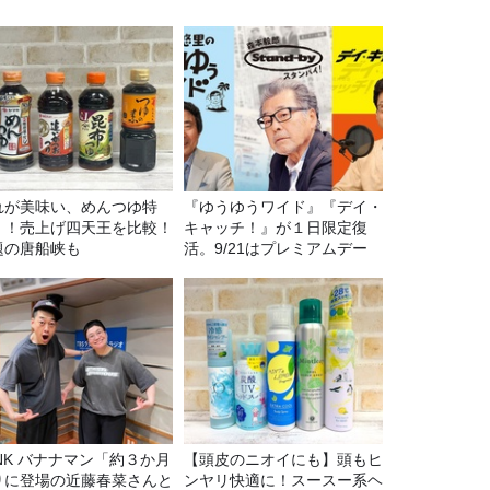
れが美味い、めんつゆ特
『ゆうゆうワイド』『デイ・
！！売上げ四天王を比較！
キャッチ！』が１日限定復
題の唐船峡も
活。9/21はプレミアムデー
マン「約３か月
【頭皮のニオイにも】頭もヒ
りに登場の近藤春菜さんと
ンヤリ快適に！スースー系ヘ