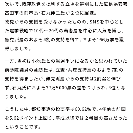
次いで、既存政党を批判する立場を鮮明にした広島県安芸
高田市の前市長・石丸伸二氏が２位に躍進。
政党からの支援を受けなかったものの、SNSを中心とし
た選挙戦略で10代～20代の若者層を中心に人気を博し、
無党派層のおよそ4割の支持を得て、およそ166万票を獲
得しました。
一方、当初は小池氏との当選争いになるかと思われていた
前参院議員の蓮舫氏は、立憲・共産支持層のおよそ7割の
支持を得ましたが、無党派層からの支持は2割弱と伸び
ず、石丸氏におよそ37万5000票の差をつけられ、3位とな
りました。
こうした中、都知事選の投票率は60.62%で、4年前の前回
を5.62ポイント上回り、平成以降では２番目の高さだった
ということです。