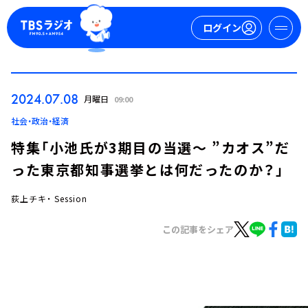
ログイン
マイページ
2024.07.08
月曜日
09:00
新規会員登録
ログイン
社会・政治・経済
特集「小池氏が3期目の当選～ ”カオス”だ
った東京都知事選挙とは何だったのか？」
荻上チキ・ Session
この記事をシェア
今日の番組表
週間番組表
トピックス
TBS Podcast