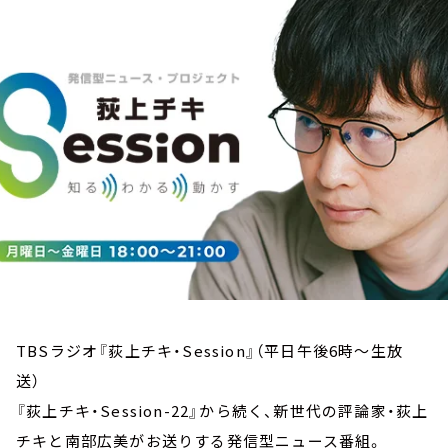
お知らせ
イベント・グッズ
YouTube
会社情報
TBSラジオ『荻上チキ・Session』（平日午後6時～生放
送）
『荻上チキ・Session-22』から続く、新世代の評論家・荻上
チキと南部広美がお送りする発信型ニュース番組。