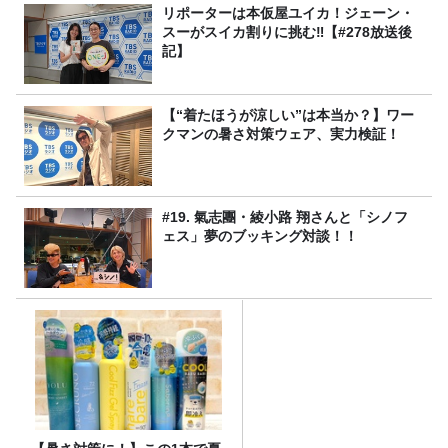
リポーターは本仮屋ユイカ！ジェーン・
スーがスイカ割りに挑む‼【#278放送後
記】
【“着たほうが涼しい”は本当か？】ワー
クマンの暑さ対策ウェア、実力検証！
#19. 氣志團・綾小路 翔さんと「シノフ
ェス」夢のブッキング対談！！