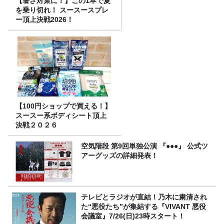
【暑さ対策に！】この1本で夏
を乗り切れ！ スースースプレ
ー頂上決戦2026！
【100円ショップで買える！】
スースー系ボディシート頂上
決戦２０２６
空気階段 第9回単独公演 『●●●』 公式ツ
アーグッズの詳細発表！
テレビとラジオが直結！乃木に粛清され
た“悪役たち”が集結する『VIVANT 悪役
会議室』7/26(日)23時スタート！