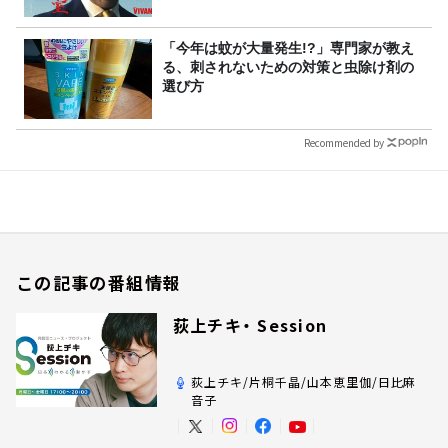
「今年は蚊が大量発生!?」専門家が教え
る、刺されないための対策と虫除け剤の
選び方
Recommended by
この記事の番組情報
荻上チキ・ Session
荻上チキ/片桐千晶/山本恵里伽/日比麻
音子