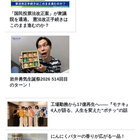
「国民投票法改正案」が衆議
院を通過。 憲法改正手続きは
このまま進むのか？
岩井勇気生誕祭2026 514回目
のターン！
工場勤務から17億再生へ——『モナキ』
4人が語る、人生を変えた“ポチッ”の話
にんにくバターの香りが広がる一品！