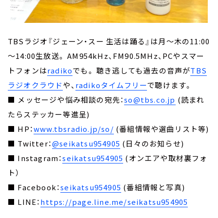
TBSラジオ『ジェーン・スー 生活は踊る』は月～木の11:00
～14:00生放送。 AM954kHz、FM90.5MHz、PCやスマー
トフォンは
radiko
でも。 聴き逃しても過去の音声が
TBS
ラジオクラウド
や、
radikoタイムフリー
で聴けます。
■ メッセージや悩み相談の宛先：
so@tbs.co.jp
(読まれ
たらステッカー等進呈)
■ HP：
www.tbsradio.jp/so/
(番組情報や選曲リスト等)
■ Twitter：
@seikatsu954905
(日々のお知らせ)
■ Instagram：
seikatsu954905
(オンエアや取材裏フォ
ト）
■ Facebook：
seikatsu954905
(番組情報と写真)
■ LINE：
https://page.line.me/seikatsu954905