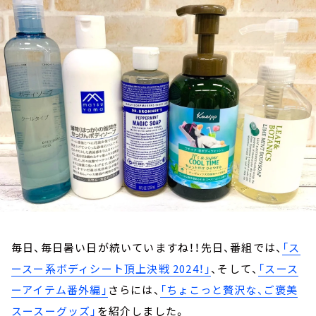
お知らせ
イベント・グッズ
YouTube
会社情報
毎日、毎日暑い日が続いていますね！！先日、番組では、
「ス
ースー系ボディシート頂上決戦 2024！」
、そして、
「スース
ーアイテム番外編」
さらには、
「ちょこっと贅沢な、ご褒美
スースーグッズ」
を紹介しました。