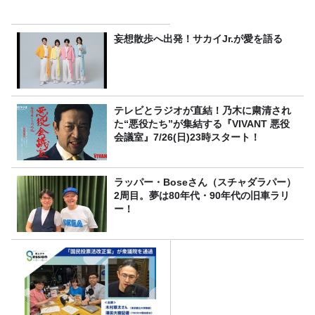
妄想散歩へ出発！サカイJr.が愛を語る
テレビとラジオが直結！乃木に粛清され
た“悪役たち”が集結する『VIVANT 悪役
会議室』7/26(日)23時スタート！
ラッパー・Boseさん（スチャダラパー）
2周目。夢は80年代・90年代の旧車ラリ
ー！