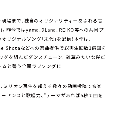
ベント現場まで、独自のオリジナリティーあふれる音
今ではyama、9Lana、REIKO等への共同プ
のオリジナルソング「末代」を配信！本作は、
e The Shotaなどへの楽曲提供で総再生回数1億回を
強力タッグを組んだダンスチューン。雑草みたいな僕だ
すると誓う全開ラブソング！！
登録者数や、ミリオン再生を超える数々の動画投稿で音楽
ーセンスと歌唱力、“テーマがあれば5秒で曲を