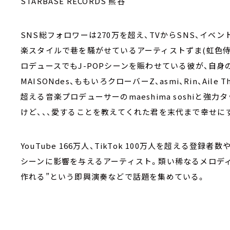
STARBASE RECORDS 熊谷
SNS総フォロワーは270万を超え、TVからSNS、イ
楽スタイルで巷を騒がせているアーティストずま(虹色侍)。昨
ロデュースでもJ-POPシーンを賑わせている彼が、自身
MAISONdes、ももいろクローバーZ、asmi、Rin、Ail
超える音楽プロデューサーのmaeshima soshiと
けど、、、愛することを教えてくれた君を末代まで幸せに
YouTube 166万人、TikTok 100万人を超える
シーンに影響を与えるアーティスト。類い稀なるメロディ
作れる”という即興演奏などで話題を集めている。