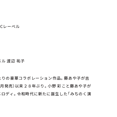
 ACレーベル
ベル 渡辺 祐子
たりの豪華コラボレーション作品。藤あや子が吉
５月発売）以来２８年ぶり。小野 彩こと藤あや子が
メロディ。令和時代に新たに誕生した「みちのく演