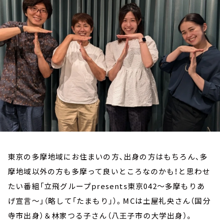
お知らせ
イベント・グッズ
YouTube
会社情報
東京の多摩地域にお住まいの方、出身の方はもちろん、多
摩地域以外の方も多摩って良いところなのかも！と思わせ
たい番組「立飛グループpresents東京042～多摩もりあ
げ宣言～」（略して「たまもり」）。MCは土屋礼央さん（国分
寺市出身）＆林家つる子さん（八王子市の大学出身）。