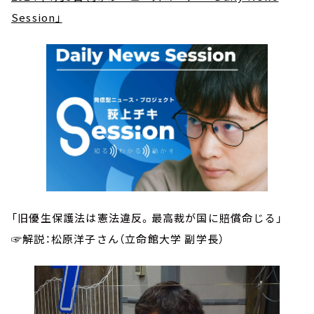
Session」
「旧優生保護法は憲法違反。最高裁が国に賠償命じる」
☞解説：松原洋子さん（立命館大学 副学長）