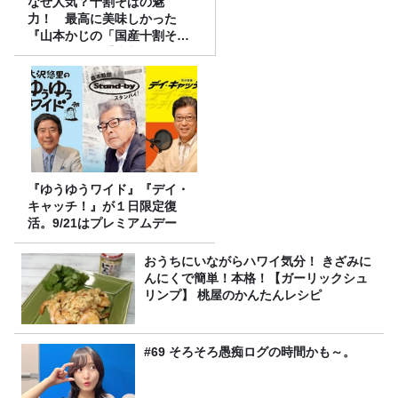
なぜ人気？十割そばの魅
力！ 最高に美味しかった
『山本かじの「国産十割そ
ば」』とは？【十割そば10種
食べ比べ】
『ゆうゆうワイド』『デイ・
キャッチ！』が１日限定復
活。9/21はプレミアムデー
おうちにいながらハワイ気分！ きざみに
んにくで簡単！本格！【ガーリックシュ
リンプ】 桃屋のかんたんレシピ
#69 そろそろ愚痴ログの時間かも～。