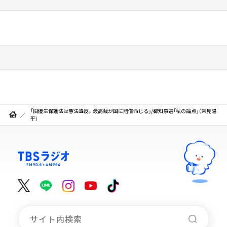
「旧優生保護法は憲法違反。最高裁が国に賠償命じる」/都知事選「私の論点」（常見陽
平）