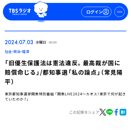
ログイン
マイページ
2024.07.03
水曜日
00:00
新規会員登録
ログイン
社会・政治・経済
「旧優生保護法は憲法違反。最高裁が国に
賠償命じる」/都知事選「私の論点」（常見陽
平）
東京都知事選挙開票特別番組 「開票LIVE2024～カオス！東京で何が起き
ていたのか？」
今日の番組表
週間番組表
この記事をシェア
トピックス
TBS Podcast