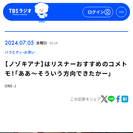
ログイン
マイページ
2024.07.05
金曜日
01:14
新規会員登録
ログイン
バラエティ・お笑い
【ノゾキアナ】はリスナーおすすめのコメト
モ！「ああ～そういう方向できたかー」
ONE-J
この記事をシェア
今日の番組表
週間番組表
トピックス
TBS Podcast