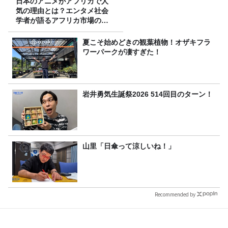
日本のアニメがアフリカで人
気の理由とは？エンタメ社会
学者が語るアフリカ市場のリ
アル
夏こそ始めどきの観葉植物！オザキフラ
ワーパークが凄すぎた！
岩井勇気生誕祭2026 514回目のターン！
山里「日傘って涼しいね！」
Recommended by