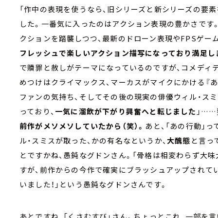
「作中の表現を使うなら、旧シリーズと新シリーズの要素
した。一番気に入ったのはアクション表現の豊かさです
クションを踏襲しつつ、最新のドローン表現やFPSゲー
フレッシュで楽しいアクション描写になっており満足し
で贖罪と赦しがテーマになっているのですが、コメディ
めつけはクライマックス、マーカスがマイクにかける『あ
ファンの気持ち、そしてその後の現実の俳優ウィル・ス
っており、
一気に溜飲が下がり興奮へと転じました
」…
前作がメソメソしていたから（笑）。
あと、「あの行動」
ル・スミスが取った、かの有名なというか、
大醜態
と言っ
とですかね、愚鈍なグドンさん。「骨格は相変わらず大味
すが、前作からの今作で確実にブラッシュアップされて
いました！」という愚鈍なグドンさんです。
あとですね、「くさむすび」さん。ちょっとこれ、一部を