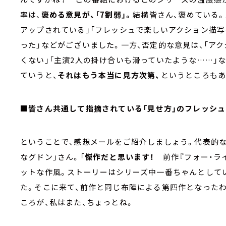
率は、
褒める意見が、「7割弱」。
結構皆さん、褒めている
アップされている」「フレッシュで楽しいアクション描写
った」などがございました。一方、否定的な意見は、「ア
くない」「主演2人の掛け合いも滑っていたような……」な
ていうと、
それはもう本当に見方次第、
というところもあ
■皆さん共通して指摘されている「見せ方」のフレッシュ
ということで、感想メールをご紹介しましょう。代表的
なグドン」さん。「
傑作だと思います！
前作『フォー・ライ
ットな作風。ストーリーはシリーズ中一番ちゃんとして
た。そこに来て、前作と同じ布陣による第四作となったわ
ころが、私はまた、ちょっとね。