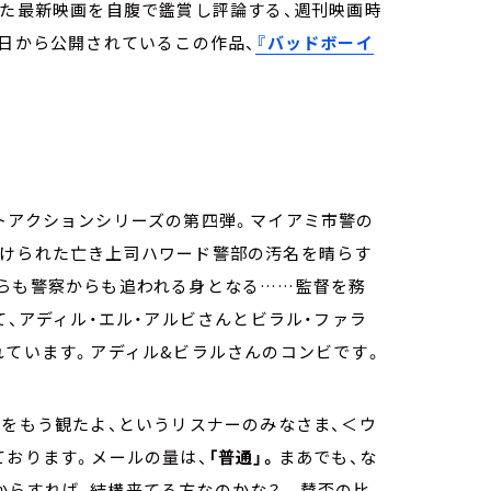
った最新映画を自腹で鑑賞し評論する、週刊映画時
1日から公開されているこの作品、
『バッドボーイ
トアクションシリーズの第四弾。マイアミ市警の
かけられた亡き上司ハワード警部の汚名を晴らす
からも警察からも追われる身となる……監督を務
て、アディル・エル・アルビさんとビラル・ファラ
れています。アディル&ビラルさんのコンビです。
IE』をもう観たよ、というリスナーのみなさま、＜ウ
ております。メールの量は、
「普通」。
まあでも、な
からすれば、結構来てる方なのかな？ 賛否の比