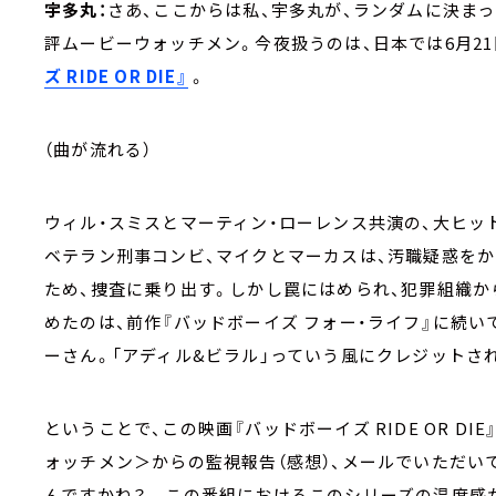
宇多丸：
さあ、ここからは私、宇多丸が、ランダムに決ま
評ムービーウォッチメン。今夜扱うのは、日本では6月2
ズ RIDE OR DIE』
。
（曲が流れる）
ウィル・スミスとマーティン・ローレンス共演の、大ヒッ
ベテラン刑事コンビ、マイクとマーカスは、汚職疑惑を
ため、捜査に乗り出す。しかし罠にはめられ、犯罪組織
めたのは、前作『バッドボーイズ フォー・ライフ』に続い
ーさん。「アディル&ビラル」っていう風にクレジットさ
ということで、この映画『バッドボーイズ RIDE OR D
ォッチメン＞からの監視報告（感想）、メールでいただい
んですかね？ この番組におけるこのシリーズの温度感