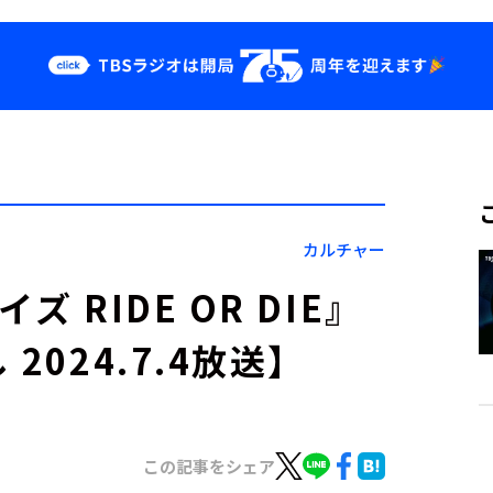
クス
イベント・グッ
ズ
st
YouTube
せ
会社情報
カルチャー
 RIDE OR DIE』
024.7.4放送】
この記事をシェア