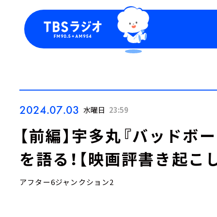
今日の番組表
トピッ
週間番組表
TBS
Podca
お知ら
2024.07.03
水曜日
23:59
【前編】宇多丸『バッドボーイズ
を語る！【映画評書き起こし 2
アフター6ジャンクション2