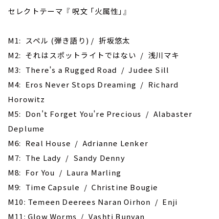
セレクトテーマ 『 呪文 ｢火属性｣』
M1: スペル (弾き語り) / 折坂悠太
M2: それはスポットライトではない / 浅川マキ
M3: ‎There's a Rugged Road / Judee Sill
M4: Eros Never Stops Dreaming / Richard
Horowitz
M5: ‎Don't Forget You're Precious / Alabaster
Deplume
M6: Real House / Adrianne Lenker
M7: The Lady / Sandy Denny
M8: ‎For You / Laura Marling
M9: Time Capsule / Christine Bougie
M10: ‎Temeen Deerees Naran Oirhon / Enji
M11: Glow Worms / Vashti Bunyan