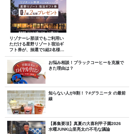
リゾナーレ那須でもご利用い
ただける星野リゾート宿泊ギ
フト券が、抽選で1組2名様に
プレゼント！
お悩み相談！ブラックコーヒーを克服で
きた理由は？
知らない人が8割！？#グラニータ の最前
線
【募集要項】真夏の大喜利甲子園2026
水曜JUNK山里亮太の不毛な議論