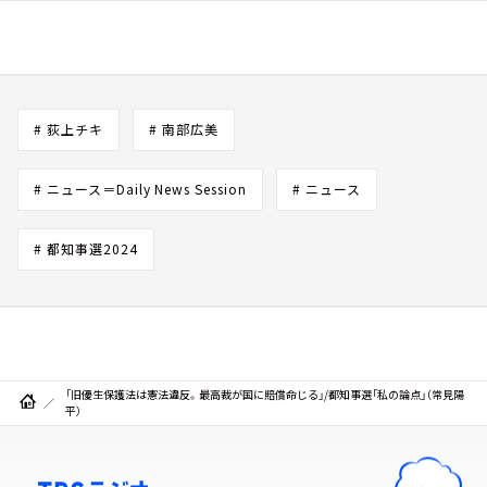
# 荻上チキ
# 南部広美
# ニュース＝Daily News Session
# ニュース
# 都知事選2024
「旧優生保護法は憲法違反。最高裁が国に賠償命じる」/都知事選「私の論点」（常見陽
平）