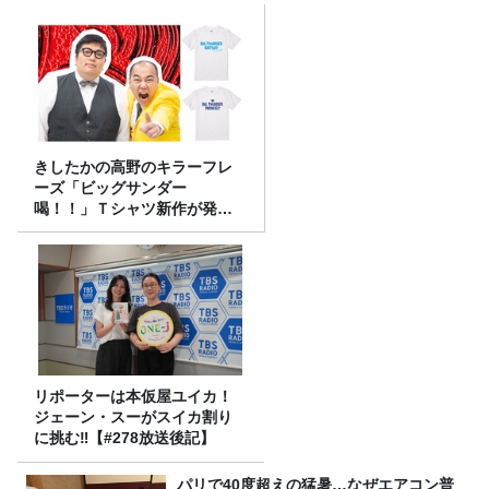
きしたかの高野のキラーフレ
ーズ「ビッグサンダー
喝！！」Ｔシャツ新作が発売
決定！
リポーターは本仮屋ユイカ！
ジェーン・スーがスイカ割り
に挑む‼【#278放送後記】
パリで40度超えの猛暑…なぜエアコン普