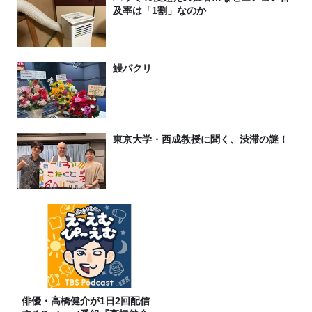
及率は「1割」なのか
鰻パクリ
東京大学・西成教授に聞く、渋滞の謎！
俳優・高橋健介が1日2回配信