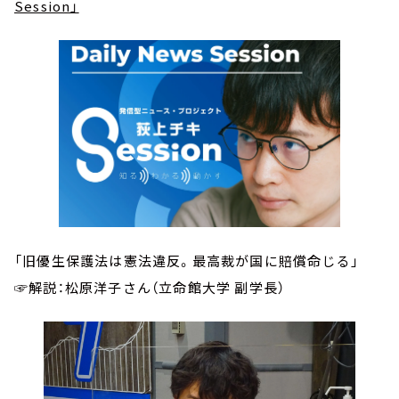
Session」
「旧優生保護法は憲法違反。最高裁が国に賠償命じる」
☞解説：松原洋子さん（立命館大学 副学長）