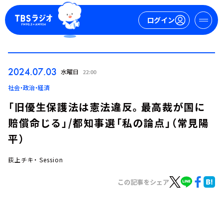
ログイン
マイページ
2024.07.03
水曜日
22:00
新規会員登録
ログイン
社会・政治・経済
「旧優生保護法は憲法違反。最高裁が国に
賠償命じる」/都知事選「私の論点」（常見陽
平）
荻上チキ・ Session
今日の番組表
この記事をシェア
週間番組表
トピックス
TBS Podcast