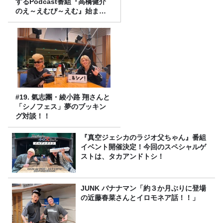
するPodcast番組『高橋健介
のえ～えむぴ～えむ』始まり
ます
#19. 氣志團・綾小路 翔さんと
「シノフェス」夢のブッキン
グ対談！！
『真空ジェシカのラジオ父ちゃん』番組
イベント開催決定！今回のスペシャルゲ
ストは、タカアンドトシ！
JUNK バナナマン「約３か月ぶりに登場
の近藤春菜さんとイロモネア話！！」