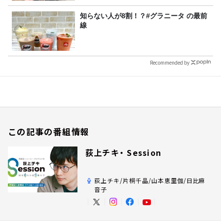
知らない人が8割！？#グラニータ の最前
線
Recommended by
この記事の番組情報
荻上チキ・ Session
荻上チキ/片桐千晶/山本恵里伽/日比麻
音子