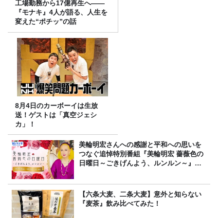
工場勤務から17億再生へ——
『モナキ』4人が語る、人生を
変えた“ポチッ”の話
8月4日のカーボーイは生放
送！ゲストは「真空ジェシ
カ」！
美輪明宏さんへの感謝と平和への思いを
つなぐ追悼特別番組『美輪明宏 薔薇色の
日曜日～ごきげんよう、ルンルン～』
8/9（日）16時放送
【六条大麦、二条大麦】意外と知らない
『麦茶』飲み比べてみた！